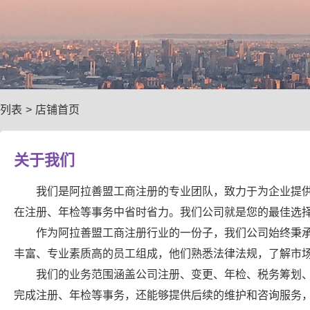
列表
>
店铺首页
关于我们
我们是阿拉善盟工商注册的专业团队，致力于为企业提
在注册、年检等事务中省时省力。我们公司就是您的最佳选
作为阿拉善盟工商注册行业的一份子，我们公司始终秉承
丰富、专业素质高的员工组成，他们熟悉法律法规，了解市
我们的业务范围涵盖公司注册、变更、年检、税务筹划
完成注册、年检等事务，还能够提供后续的维护和咨询服务