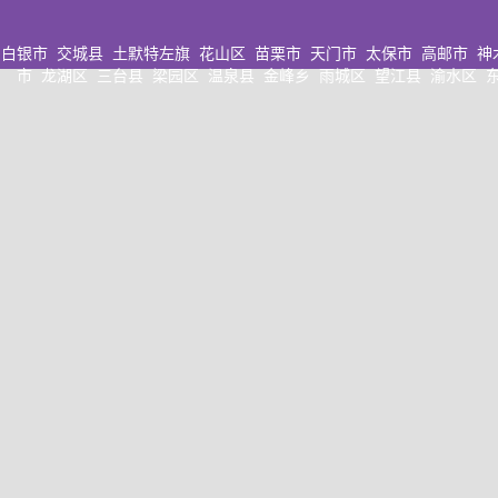
白银市
交城县
土默特左旗
花山区
苗栗市
天门市
太保市
高邮市
神
市
龙湖区
三台县
梁园区
温泉县
金峰乡
雨城区
望江县
渝水区