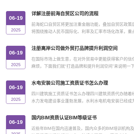
详解注册前海自贸区公司的流程
06-19
前海蛇口自贸区将更加注重金融功能，叠加自贸区政策
2025
将围绕推动人民币国际化、利率及汇率市场化改革，重点在
注册离岸公司做外贸打品牌提升利润空间
06-19
在国际市场上做生意，在对外贸易中更能获得客户的信
2025
麻烦，下面我们就“打造品牌和提升利润空间”来说明一下。
水电安装公司施工资质证书怎么办理
06-19
四川建筑施工资质证书怎么办理四川建筑资质代办随着
2025
水力发电建设事业蓬勃发展，水利水电机电安装已经成为我
国内BIM资质认证BIM等级证书
06-19
近些年BIM在国内迅速普及，国内众多的BIM培训机构