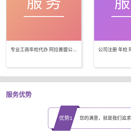
服务
专业工商年检代办 阿拉善盟公司注册服务优
服务优势
优势1
您的满意，就是我们追求