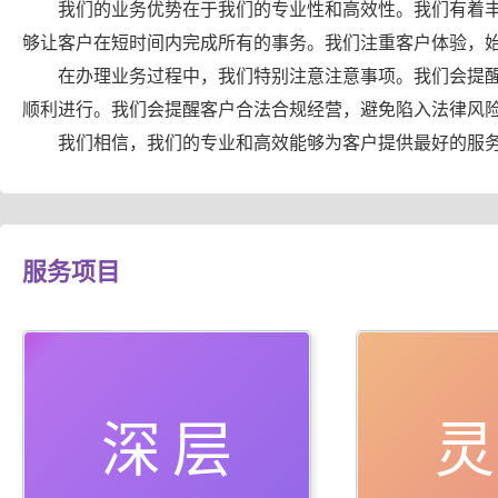
我们的业务优势在于我们的专业性和高效性。我们有着
够让客户在短时间内完成所有的事务。我们注重客户体验，
在办理业务过程中，我们特别注意注意事项。我们会提
顺利进行。我们会提醒客户合法合规经营，避免陷入法律风
我们相信，我们的专业和高效能够为客户提供最好的服
服务项目
深层