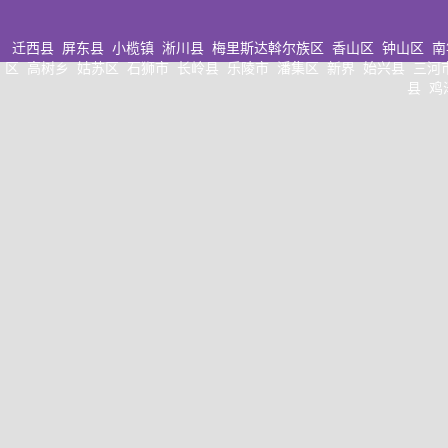
迁西县
屏东县
小榄镇
淅川县
梅里斯达斡尔族区
香山区
钟山区
南
区
高树乡
姑苏区
石狮市
长岭县
乐陵市
潘集区
新界
始兴县
三河
县
鸡