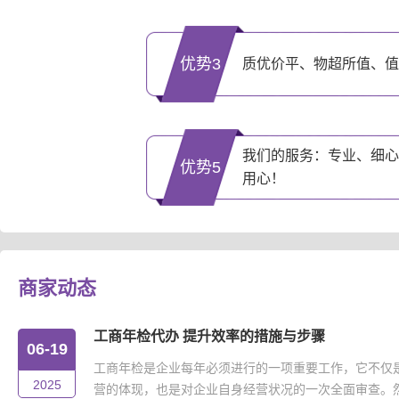
优势3
质优价平、物超所值、值
我们的服务：专业、细心
优势5
用心！
商家动态
工商年检代办 提升效率的措施与步骤
06-19
工商年检是企业每年必须进行的一项重要工作，它不仅
2025
营的体现，也是对企业自身经营状况的一次全面审查。然而