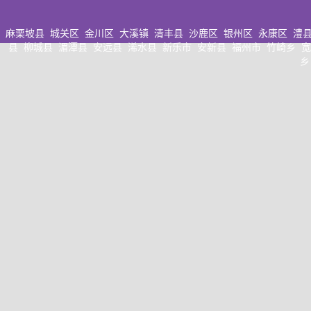
麻栗坡县
城关区
金川区
大溪镇
清丰县
沙鹿区
银州区
永康区
澧
县
柳城县
湄潭县
安远县
浠水县
新乐市
安新县
福州市
竹崎乡
宽
乡