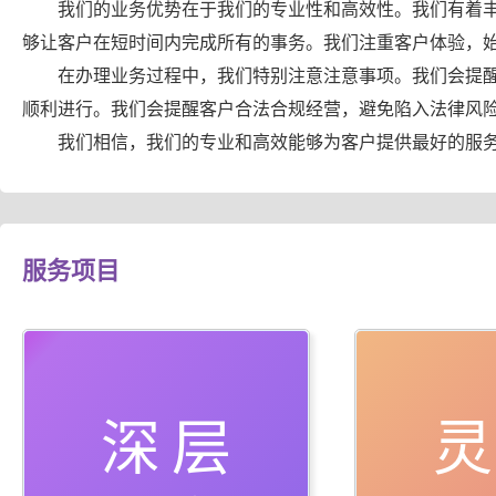
我们的业务优势在于我们的专业性和高效性。我们有着
够让客户在短时间内完成所有的事务。我们注重客户体验，
在办理业务过程中，我们特别注意注意事项。我们会提
顺利进行。我们会提醒客户合法合规经营，避免陷入法律风
我们相信，我们的专业和高效能够为客户提供最好的服
服务项目
深层