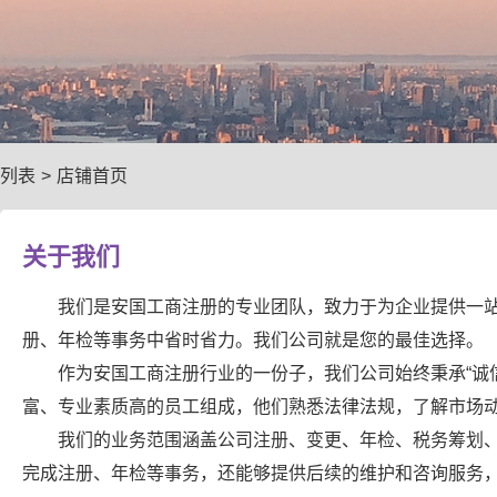
列表
>
店铺首页
关于我们
我们是安国工商注册的专业团队，致力于为企业提供一
册、年检等事务中省时省力。我们公司就是您的最佳选择。
作为安国工商注册行业的一份子，我们公司始终秉承“诚
富、专业素质高的员工组成，他们熟悉法律法规，了解市场
我们的业务范围涵盖公司注册、变更、年检、税务筹划
完成注册、年检等事务，还能够提供后续的维护和咨询服务