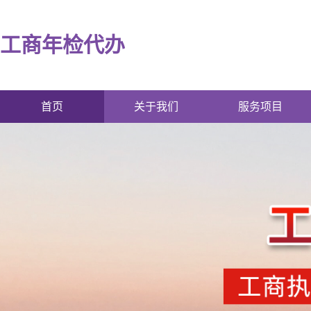
工商年检代办
首页
关于我们
服务项目