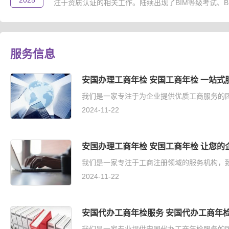
2025
注于资质认证的相关工作。陆续出现了BIM等级考试、B..
服务信息
安国办理工商年检 安国工商年检 一站式
我们是一家专注于为企业提供优质工商服务的团
2024-11-22
安国办理工商年检 安国工商年检 让您的
我们是一家专注于工商注册领域的服务机构，致
2024-11-22
安国代办工商年检服务 安国代办工商年检