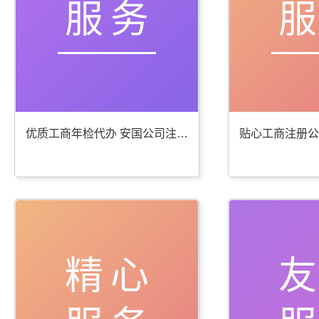
服务
优质工商年检代办 安国公司注册服务棒
精心