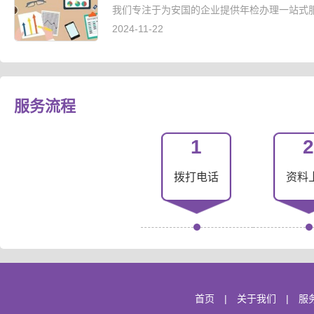
我们专注于为安国的企业提供年检办理一站式服
2024-11-22
服务流程
1
2
拨打电话
资料
首页
|
关于我们
|
服