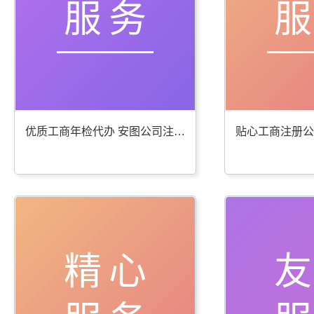
服务
优质工商年检代办 安图公司注册服务棒
精心