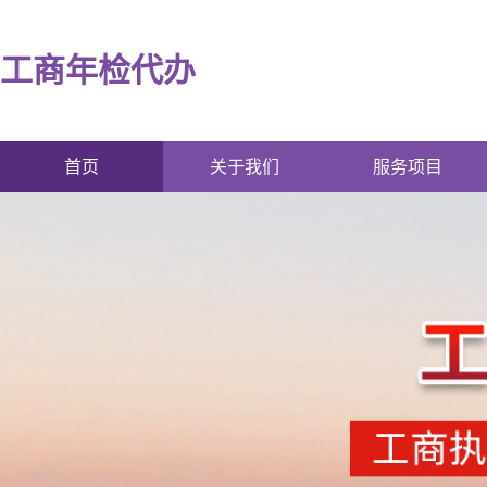
工商年检代办
首页
关于我们
服务项目