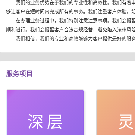
我们的业务优势在于我们的专业性和高效性。我们有着
够让客户在短时间内完成所有的事务。我们注重客户体验，
在办理业务过程中，我们特别注意注意事项。我们会提
顺利进行。我们会提醒客户合法合规经营，避免陷入法律风
我们相信，我们的专业和高效能够为客户提供最好的服
服务项目
深层