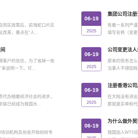
集团公司注册
06-19
自贸区政策后，前海蛇口片区
有着一系列严谨
2025
革，重点在“人...
填写名称（变更
空间
公司变更法人
06-19
得客户的信任，为了省掉一些
原来的债务怎么
2025
来说明一下。可...
当事人不得因姓
注册香港公司
06-19
质代办随着经济社会的进步，
在大陆没有进出
2025
装已经成为我国水...
那就是买单和代
为什么做外贸
06-19
IM培训机构及协会开始纷纷专
我国加入WTO