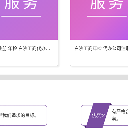
服务
服务
公司注册 年检 白沙工商代办更专业
有严格
优势2
是我们追求的目标。
务。