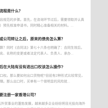
流程是什么？
且规范的步骤。首先，在咨询环节过后，需要领取并认真
）预先核准申请书，同时精心准备相关的材料。...
或公司转让之后，原来的债务怎么算？
算？同时《合同法》第七十六条也明确了：合同生效后，
名、名称的变更或者法定代表人、负责人、承办...
后在大陆有没有进出口权该怎么操作?
口权。那么要如何出口货物呢?目前有2种形式比较常见，
理。那么出口时，买单有一个很明显的风险就...
要注册一家香港公司？
后外贸事业的蓬勃发展，越来越多企业纷纷将目光投向海外