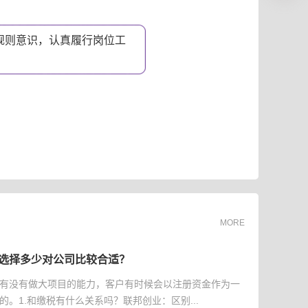
规则意识，认真履行岗位工
。
MORE
选择多少对公司比较合适？
有没有做大项目的能力，客户有时候会以注册资金作为一
的。1.和缴税有什么关系吗？联邦创业：区别...