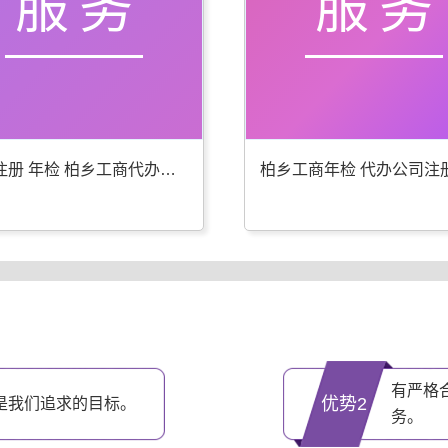
服务
服务
公司注册 年检 柏乡工商代办更专业
有严格
优势2
是我们追求的目标。
务。