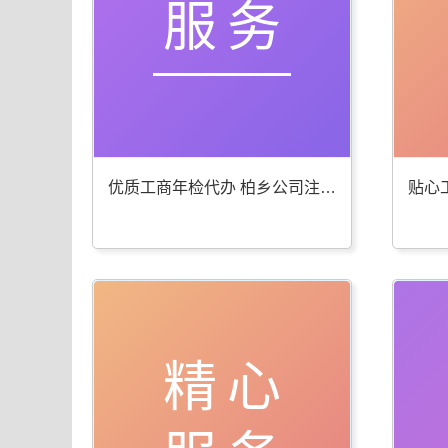
服务
优质工商年检代办 柏乡公司注册服务棒
精心