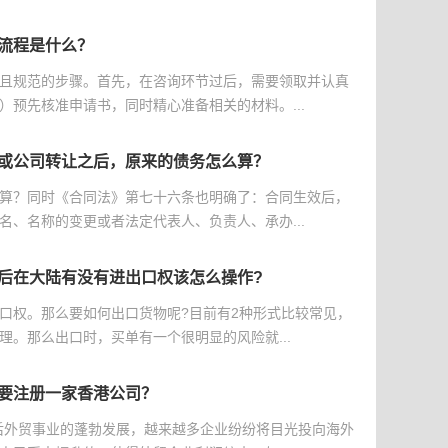
流程是什么？
且规范的步骤。首先，在咨询环节过后，需要领取并认真
）预先核准申请书，同时精心准备相关的材料。...
或公司转让之后，原来的债务怎么算？
算？同时《合同法》第七十六条也明确了：合同生效后，
名、名称的变更或者法定代表人、负责人、承办...
后在大陆有没有进出口权该怎么操作?
口权。那么要如何出口货物呢?目前有2种形式比较常见，
理。那么出口时，买单有一个很明显的风险就...
要注册一家香港公司？
后外贸事业的蓬勃发展，越来越多企业纷纷将目光投向海外