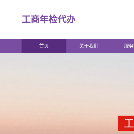
工商年检代办
首页
关于我们
服务