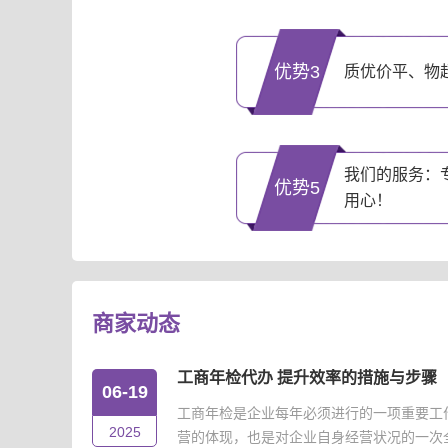
优势3
质优价平、物
我们的服务：
优势5
用心！
商家动态
工商年检代办 提升效率的措施与步骤
06-19
工商年检是企业每年必须进行的一项重要工
2025
营的体现，也是对企业自身经营状况的一次全