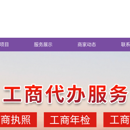
项目
服务展示
商家动态
联