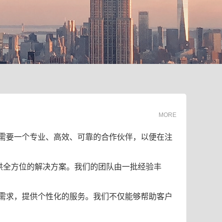
MORE
需要一个专业、高效、可靠的合作伙伴，以便在注
供全方位的解决方案。我们的团队由一批经验丰
需求，提供个性化的服务。我们不仅能够帮助客户