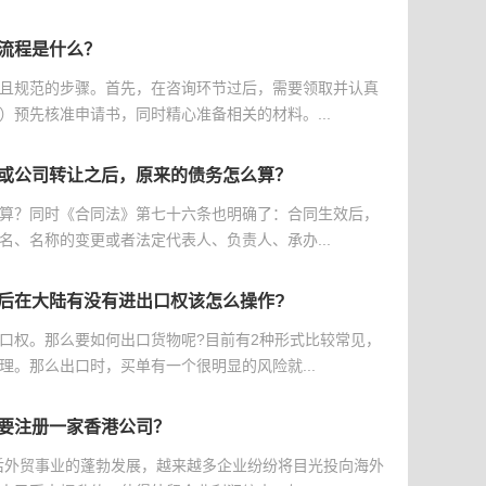
流程是什么？
且规范的步骤。首先，在咨询环节过后，需要领取并认真
）预先核准申请书，同时精心准备相关的材料。...
或公司转让之后，原来的债务怎么算？
算？同时《合同法》第七十六条也明确了：合同生效后，
名、名称的变更或者法定代表人、负责人、承办...
后在大陆有没有进出口权该怎么操作?
口权。那么要如何出口货物呢?目前有2种形式比较常见，
理。那么出口时，买单有一个很明显的风险就...
要注册一家香港公司？
后外贸事业的蓬勃发展，越来越多企业纷纷将目光投向海外