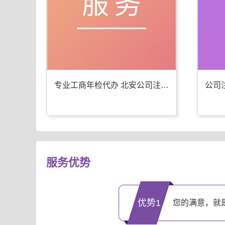
服务
专业工商年检代办 北安公司注册服务优
服务优势
优势1
您的满意，就