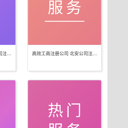
服务
便捷工商年检代办 北安公司注册服务佳
高效工商注册公司 北安公司注册服务全
热门