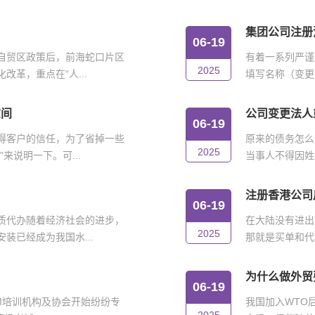
集团公司注册
06-19
自贸区政策后，前海蛇口片区
有着一系列严谨
2025
革，重点在“人...
填写名称（变更
空间
公司变更法人
06-19
得客户的信任，为了省掉一些
原来的债务怎么
2025
来说明一下。可...
当事人不得因姓
注册香港公司
06-19
质代办随着经济社会的进步，
在大陆没有进出
2025
装已经成为我国水...
那就是买单和代
为什么做外贸
06-19
IM培训机构及协会开始纷纷专
我国加入WTO