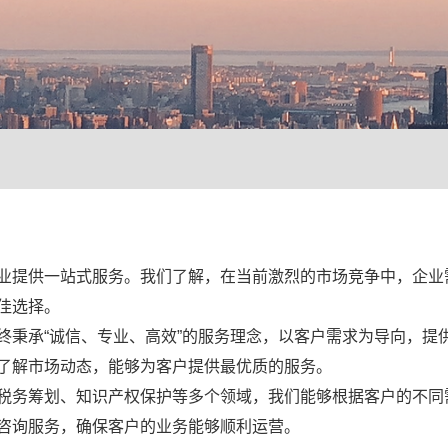
业提供一站式服务。我们了解，在当前激烈的市场竞争中，企业
佳选择。
终秉承“诚信、专业、高效”的服务理念，以客户需求为导向，提
了解市场动态，能够为客户提供最优质的服务。
税务筹划、知识产权保护等多个领域，我们能够根据客户的不同
咨询服务，确保客户的业务能够顺利运营。