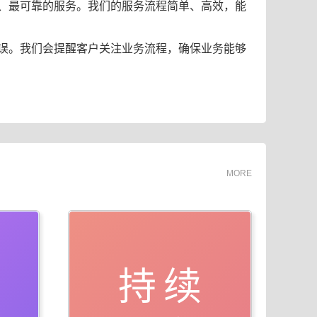
、最可靠的服务。我们的服务流程简单、高效，能
误。我们会提醒客户关注业务流程，确保业务能够
MORE
持续