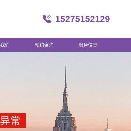
15275152129
系我们
预约咨询
服务信息