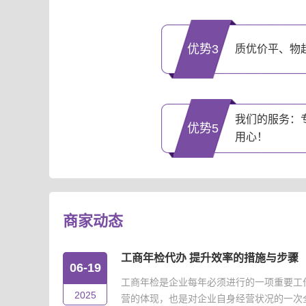
优势3
质优价平、物
我们的服务：
优势5
用心！
商家动态
工商年检代办 提升效率的措施与步骤
06-19
工商年检是企业每年必须进行的一项重要工
2025
营的体现，也是对企业自身经营状况的一次全