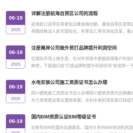
详解注册前海自贸区公司的流程
06-19
前海蛇口自贸区将更加注重金融功能，叠加自贸区政策
2025
将围绕推动人民币国际化、利率及汇率市场化改革，重点在
注册离岸公司做外贸打品牌提升利润空间
06-19
在国际市场上做生意，在对外贸易中更能获得客户的信
2025
麻烦，下面我们就“打造品牌和提升利润空间”来说明一下。
水电安装公司施工资质证书怎么办理
06-19
四川建筑施工资质证书怎么办理四川建筑资质代办随着
2025
水力发电建设事业蓬勃发展，水利水电机电安装已经成为我
国内BIM资质认证BIM等级证书
06-19
近些年BIM在国内迅速普及，国内众多的BIM培训机构