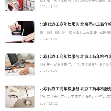
我们是一家专业提供北京代办工商年检服务的团队
2024-11-22
北京代办工商年检服务 北京代办工商年
关于我们 我们是一家专注于工商注册行业的服
2024-11-22
北京代办工商年检服务 北京工商年检咨
我们是一家专业提供北京代办工商年检服务及工
2024-11-22
北京代办工商年检服务 北京工商年检服
我们专注于北京代办工商年检服务，始终秉持着
2024-11-22