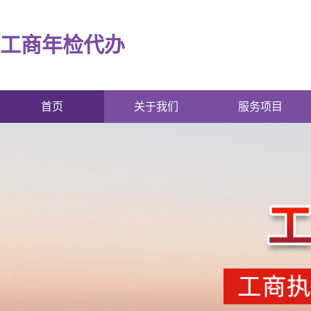
工商年检代办
首页
关于我们
服务项目