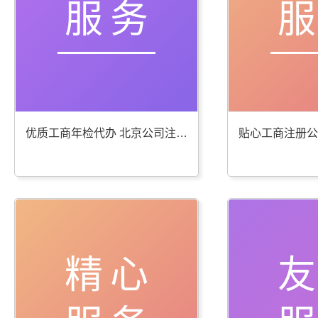
服务
优质工商年检代办 北京公司注册服务棒
精心