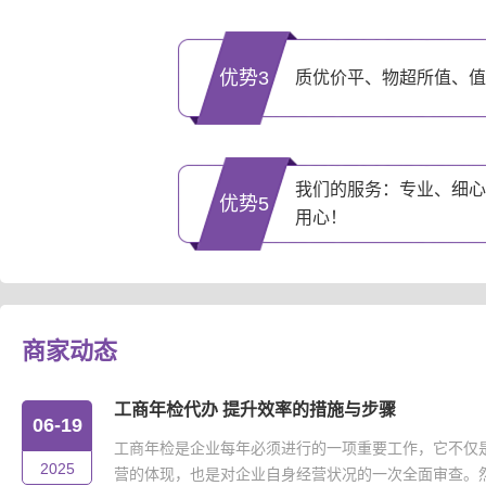
优势3
质优价平、物超所值、值
我们的服务：专业、细心
优势5
用心！
商家动态
工商年检代办 提升效率的措施与步骤
06-19
工商年检是企业每年必须进行的一项重要工作，它不仅
2025
营的体现，也是对企业自身经营状况的一次全面审查。然而