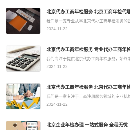
北京代办工商年检服务 北京工商年检代理
我们是一支专业从事北京代办工商年检服务的团
2024-11-22
北京代办工商年检服务 专业代办工商年检
我们专注于提供北京代办工商年检服务，始终秉
2024-11-22
北京代办工商年检服务 北京代办工商年检
我们是一家专注于工商注册服务领域的专业机构
2024-11-22
北京企业年检办理 一站式服务 全程无忧