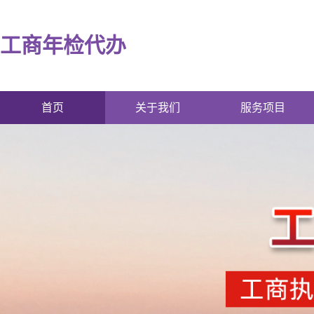
工商年检代办
首页
关于我们
服务项目