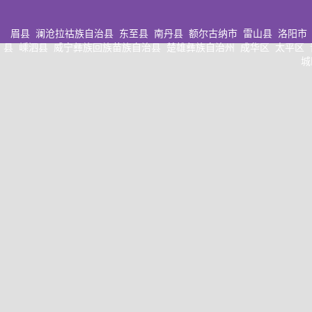
眉县
澜沧拉祜族自治县
东至县
南丹县
额尔古纳市
雷山县
洛阳市
县
嵊泗县
威宁彝族回族苗族自治县
楚雄彝族自治州
成华区
太平区
城