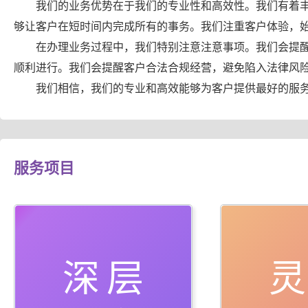
我们的业务优势在于我们的专业性和高效性。我们有着
够让客户在短时间内完成所有的事务。我们注重客户体验，
在办理业务过程中，我们特别注意注意事项。我们会提
顺利进行。我们会提醒客户合法合规经营，避免陷入法律风
我们相信，我们的专业和高效能够为客户提供最好的服
服务项目
深层