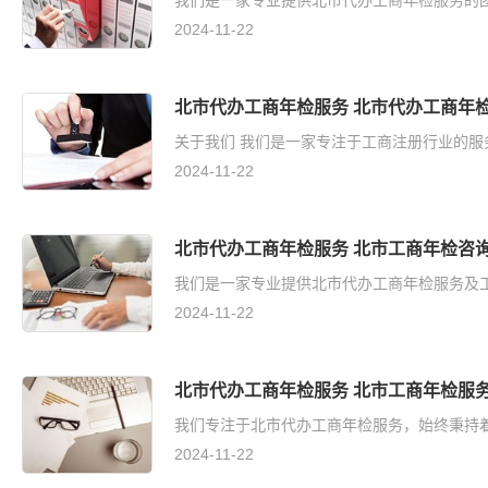
我们是一家专业提供北市代办工商年检服务的团队
2024-11-22
北市代办工商年检服务 北市代办工商年
关于我们 我们是一家专注于工商注册行业的服
2024-11-22
北市代办工商年检服务 北市工商年检咨
我们是一家专业提供北市代办工商年检服务及工
2024-11-22
北市代办工商年检服务 北市工商年检服
我们专注于北市代办工商年检服务，始终秉持着
2024-11-22