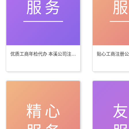
服务
优质工商年检代办 本溪公司注册服务棒
精心