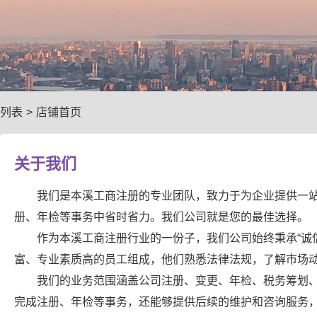
列表
>
店铺首页
关于我们
我们是本溪工商注册的专业团队，致力于为企业提供一
册、年检等事务中省时省力。我们公司就是您的最佳选择。
作为本溪工商注册行业的一份子，我们公司始终秉承“诚
富、专业素质高的员工组成，他们熟悉法律法规，了解市场
我们的业务范围涵盖公司注册、变更、年检、税务筹划
完成注册、年检等事务，还能够提供后续的维护和咨询服务