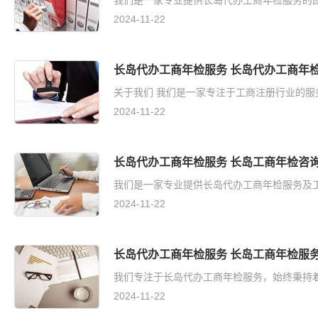
我们是一家专业提供长岛代办工商年检服务的团队
2024-11-22
长岛代办工商年检服务 长岛代办工商年
关于我们 我们是一家专注于工商注册行业的服
2024-11-22
长岛代办工商年检服务 长岛工商年检咨
我们是一家专业提供长岛代办工商年检服务及工
2024-11-22
长岛代办工商年检服务 长岛工商年检服
我们专注于长岛代办工商年检服务，始终秉持着
2024-11-22