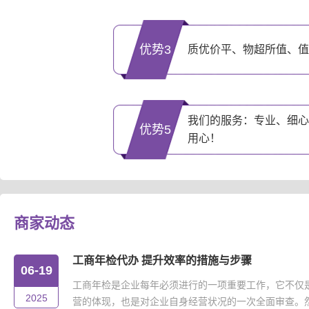
优势3
质优价平、物超所值、值
我们的服务：专业、细心
优势5
用心！
商家动态
工商年检代办 提升效率的措施与步骤
06-19
工商年检是企业每年必须进行的一项重要工作，它不仅
2025
营的体现，也是对企业自身经营状况的一次全面审查。然而