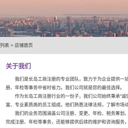
列表
>
店铺首页
关于我们
我们是长岛工商注册的专业团队，致力于为企业提供一
册、年检等事务中省时省力。我们公司就是您的最佳选择。
作为长岛工商注册行业的一份子，我们公司始终秉承“诚
富、专业素质高的员工组成，他们熟悉法律法规，了解市场
我们的业务范围涵盖公司注册、变更、年检、税务筹划
完成注册、年检等事务，还能够提供后续的维护和咨询服务