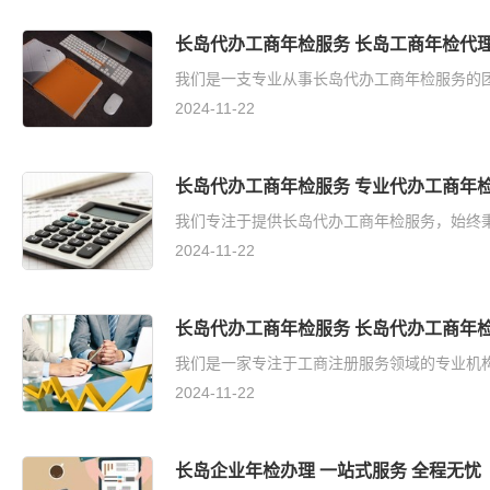
长岛代办工商年检服务 长岛工商年检代理
我们是一支专业从事长岛代办工商年检服务的团
2024-11-22
长岛代办工商年检服务 专业代办工商年检
我们专注于提供长岛代办工商年检服务，始终秉
2024-11-22
长岛代办工商年检服务 长岛代办工商年检
我们是一家专注于工商注册服务领域的专业机构
2024-11-22
长岛企业年检办理 一站式服务 全程无忧