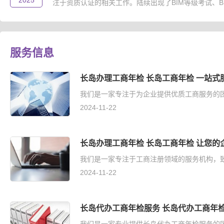
2025
注于资质认证的相关工作。陆续出现了BIM等级考试、B..
服务信息
长岛办理工商年检 长岛工商年检 一站式
我们是一家专注于为企业提供优质工商服务的团
2024-11-22
长岛办理工商年检 长岛工商年检 让您的
我们是一家专注于工商注册领域的服务机构，致
2024-11-22
长岛代办工商年检服务 长岛代办工商年检