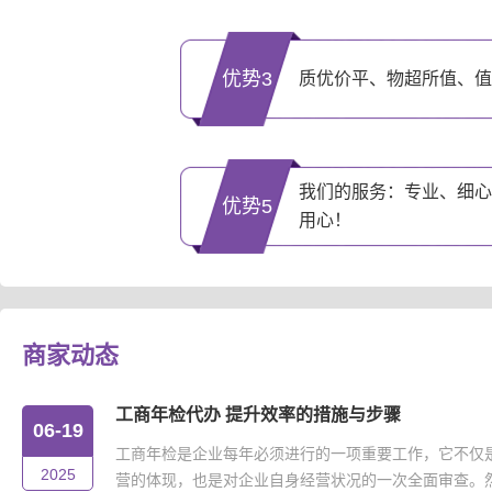
优势3
质优价平、物超所值、值
我们的服务：专业、细心
优势5
用心！
商家动态
工商年检代办 提升效率的措施与步骤
06-19
工商年检是企业每年必须进行的一项重要工作，它不仅
2025
营的体现，也是对企业自身经营状况的一次全面审查。然而