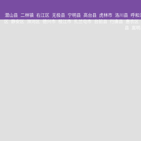
潜山县
二林镇
右江区
无极县
宁明县
高台县
虎林市
洛川县
呼和
区
静安区
浉河区
德兴市
枝江市
扎兰屯市
台前县
行唐县
惠农区
县
嵩明