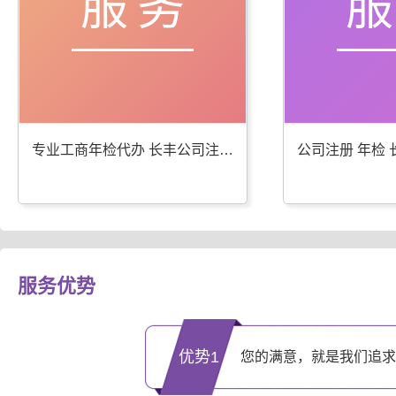
服务
专业工商年检代办 长丰公司注册服务优
服务优势
优势1
您的满意，就是我们追求