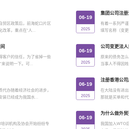
集团公司注册
06-19
自贸区政策后，前海蛇口片区
有着一系列严谨
2025
革，重点在“人...
填写名称（变更
空间
公司变更法人
06-19
得客户的信任，为了省掉一些
原来的债务怎么
2025
来说明一下。可...
当事人不得因姓
注册香港公司
06-19
质代办随着经济社会的进步，
在大陆没有进出
2025
装已经成为我国水...
那就是买单和代
为什么做外贸
06-19
IM培训机构及协会开始纷纷专
我国加入WTO