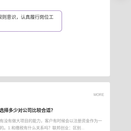
规则意识，认真履行岗位工
。
MORE
选择多少对公司比较合适？
有没有做大项目的能力，客户有时候会以注册资金作为一
的。1.和缴税有什么关系吗？联邦创业：区别...