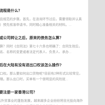
流程是什么？
且规范的步骤。首先，在咨询环节过后，需要领取并认真
）预先核准申请书，同时精心准备相关的材料。...
或公司转让之后，原来的债务怎么算？
算？同时《合同法》第七十六条也明确了：合同生效后，
名、名称的变更或者法定代表人、负责人、承办...
后在大陆有没有进出口权该怎么操作?
口权。那么要如何出口货物呢?目前有2种形式比较常见，
理。那么出口时，买单有一个很明显的风险就...
要注册一家香港公司？
后外贸事业的蓬勃发展，越来越多企业纷纷将目光投向海外