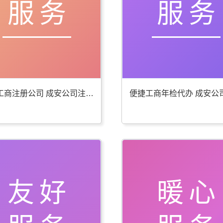
服务
服务
贴心工商注册公司 成安公司注册服务好
友好
暖心