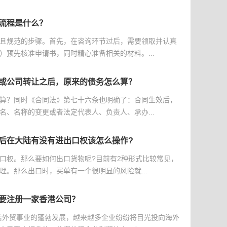
流程是什么？
且规范的步骤。首先，在咨询环节过后，需要领取并认真
）预先核准申请书，同时精心准备相关的材料。...
或公司转让之后，原来的债务怎么算？
算？同时《合同法》第七十六条也明确了：合同生效后，
名、名称的变更或者法定代表人、负责人、承办...
后在大陆有没有进出口权该怎么操作?
口权。那么要如何出口货物呢?目前有2种形式比较常见，
理。那么出口时，买单有一个很明显的风险就...
要注册一家香港公司？
后外贸事业的蓬勃发展，越来越多企业纷纷将目光投向海外