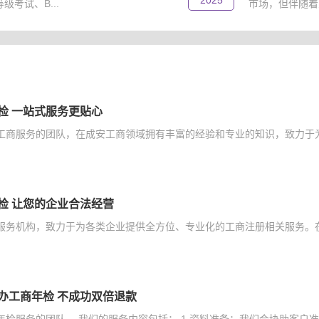
2025
考试、B...
市场，但伴随着
检 一站式服务更贴心
工商服务的团队，在成安工商领域拥有丰富的经验和专业的知识，致力于为
检 让您的企业合法经营
服务机构，致力于为各类企业提供全方位、专业化的工商注册相关服务。在
办工商年检 不成功双倍退款