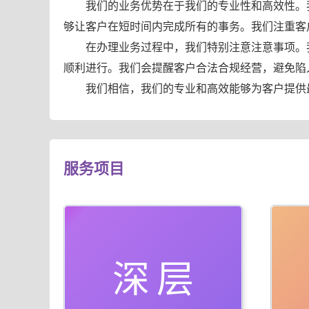
我们的业务优势在于我们的专业性和高效性。
够让客户在短时间内完成所有的事务。我们注重客
在办理业务过程中，我们特别注意注意事项。
顺利进行。我们会提醒客户合法合规经营，避免陷
我们相信，我们的专业和高效能够为客户提供
服务项目
深层