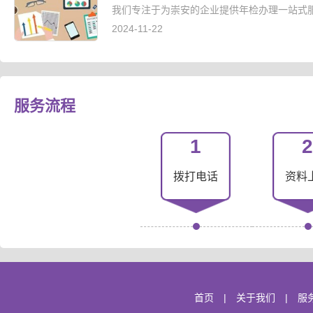
我们专注于为崇安的企业提供年检办理一站式服
2024-11-22
服务流程
1
2
拨打电话
资料
首页
|
关于我们
|
服