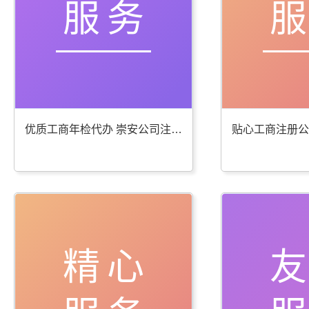
服务
优质工商年检代办 崇安公司注册服务棒
精心