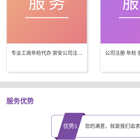
服务
专业工商年检代办 崇安公司注册服务优
服务优势
优势1
您的满意，就是我们追求