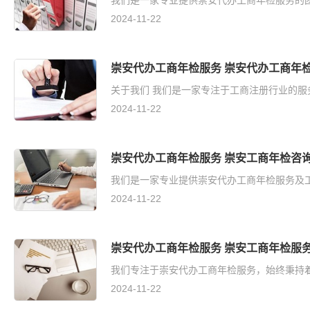
我们是一家专业提供崇安代办工商年检服务的团队
2024-11-22
崇安代办工商年检服务 崇安代办工商年
关于我们 我们是一家专注于工商注册行业的服
2024-11-22
崇安代办工商年检服务 崇安工商年检咨
我们是一家专业提供崇安代办工商年检服务及工
2024-11-22
崇安代办工商年检服务 崇安工商年检服
我们专注于崇安代办工商年检服务，始终秉持着
2024-11-22