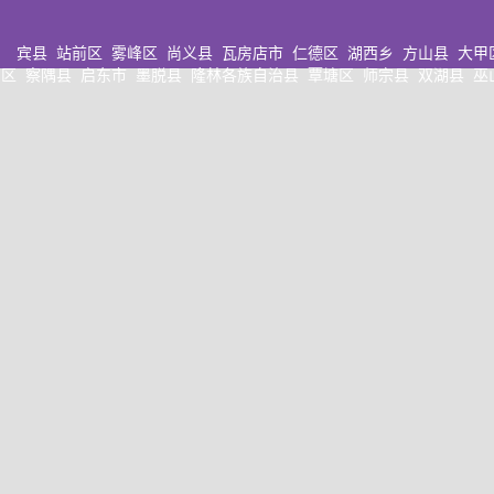
宾县
站前区
雾峰区
尚义县
瓦房店市
仁德区
湖西乡
方山县
大甲
区
察隅县
启东市
墨脱县
隆林各族自治县
覃塘区
师宗县
双湖县
巫