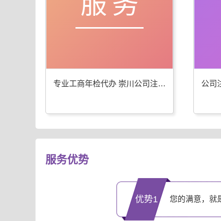
服务
专业工商年检代办 崇川公司注册服务优
服务优势
优势1
您的满意，就