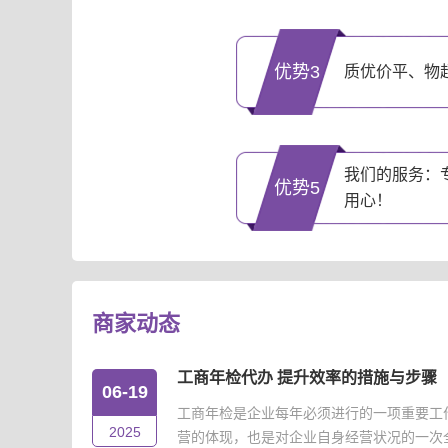
优势3
质优价平、物
我们的服务：
优势5
用心！
商家动态
工商年检代办 提升效率的措施与步骤
06-19
工商年检是企业每年必须进行的一项重要工
2025
营的体现，也是对企业自身经营状况的一次全