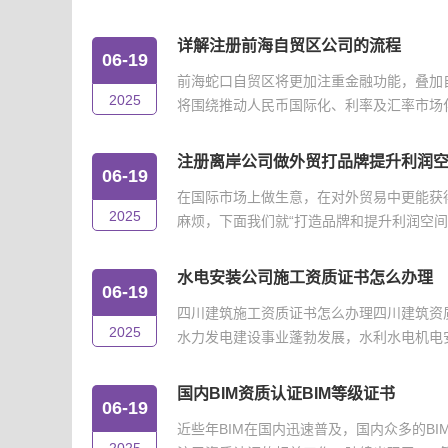
详解注册前海自贸区公司的流程
06-19
前海蛇口自贸区将更加注重金融功能，叠加
2025
将围绕推动人民币国际化、利率及汇率市场化改
注册离岸公司做外贸打品牌提升利润
06-19
在国际市场上做生意，在对外贸易中更能获
2025
麻烦，下面我们就“打造品牌和提升利润空间”
水电安装公司施工资质证书怎么办理
06-19
四川建筑施工资质证书怎么办理四川建筑资
2025
水力发电建设事业蓬勃发展，水利水电机电安
国内BIM资质认证BIM等级证书
06-19
近些年BIM在国内迅速普及，国内众多的B