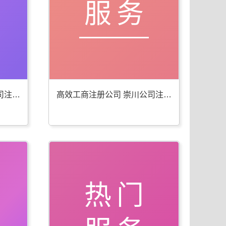
服务
便捷工商年检代办 崇川公司注册服务佳
高效工商注册公司 崇川公司注册服务全
热门