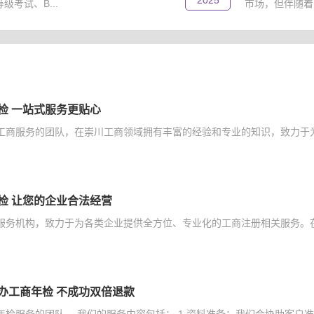
2025
考试、B...
市场，但伴随着
检 一站式服务更贴心
工商服务的团队，在崇川工商领域拥有丰富的经验和专业的知识，致力于为
检 让您的企业合法经营
服务机构，致力于为各类企业提供全方位、专业化的工商注册相关服务。在
办工商年检 不成功双倍退款