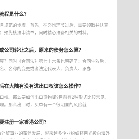
流程是什么？
且规范的步骤。首先，在咨询环节过后，需要领取并认真
）预先核准申请书，同时精心准备相关的材料。...
或公司转让之后，原来的债务怎么算？
算？同时《合同法》第七十六条也明确了：合同生效后，
名、名称的变更或者法定代表人、负责人、承办...
后在大陆有没有进出口权该怎么操作?
口权。那么要如何出口货物呢?目前有2种形式比较常见，
理。那么出口时，买单有一个很明显的风险就...
要注册一家香港公司？
后外贸事业的蓬勃发展，越来越多企业纷纷将目光投向海外