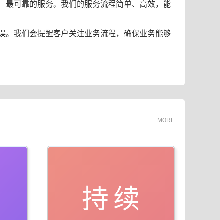
、最可靠的服务。我们的服务流程简单、高效，能
误。我们会提醒客户关注业务流程，确保业务能够
MORE
持续