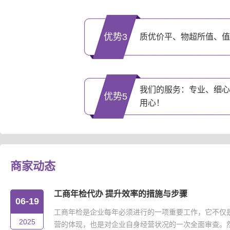
优势3
质优价平、物超所值、值
我们的服务：专业、细心
优势5
用心！
商家动态
工商年检代办 提升效率的措施与步骤
06-19
工商年检是企业每年必须进行的一项重要工作，它不仅
2025
营的体现，也是对企业自身经营状况的一次全面审查。然而