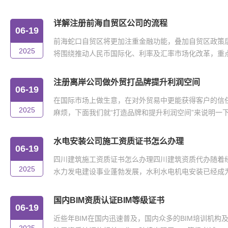
详解注册前海自贸区公司的流程
06-19
前海蛇口自贸区将更加注重金融功能，叠加自贸区政策
2025
将围绕推动人民币国际化、利率及汇率市场化改革，重点在
注册离岸公司做外贸打品牌提升利润空间
06-19
在国际市场上做生意，在对外贸易中更能获得客户的信
2025
麻烦，下面我们就“打造品牌和提升利润空间”来说明一下。
水电安装公司施工资质证书怎么办理
06-19
四川建筑施工资质证书怎么办理四川建筑资质代办随着
2025
水力发电建设事业蓬勃发展，水利水电机电安装已经成为我
国内BIM资质认证BIM等级证书
06-19
近些年BIM在国内迅速普及，国内众多的BIM培训机构