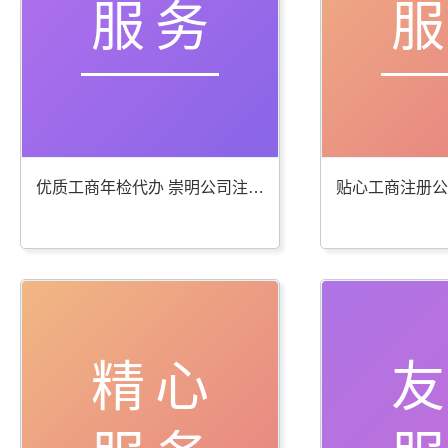
服务
优质工商年检代办 崇明公司注册服务棒
精心