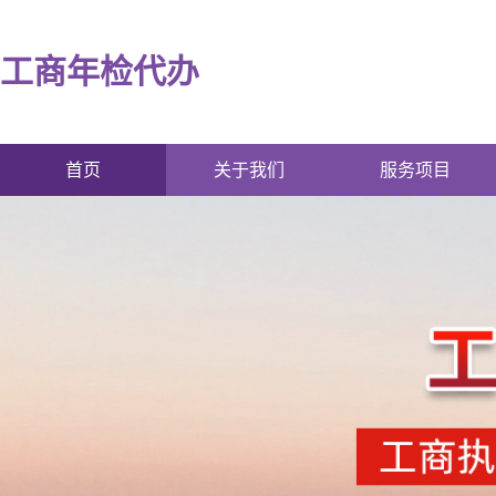
工商年检代办
首页
关于我们
服务项目