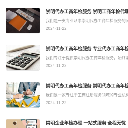
崇明代办工商年检服务 崇明工商年检代理
我们是一支专业从事崇明代办工商年检服务的团
2024-11-22
崇明代办工商年检服务 专业代办工商年检
我们专注于提供崇明代办工商年检服务，始终秉
2024-11-22
崇明代办工商年检服务 崇明代办工商年检
我们是一家专注于工商注册服务领域的专业机构
2024-11-22
崇明企业年检办理 一站式服务 全程无忧