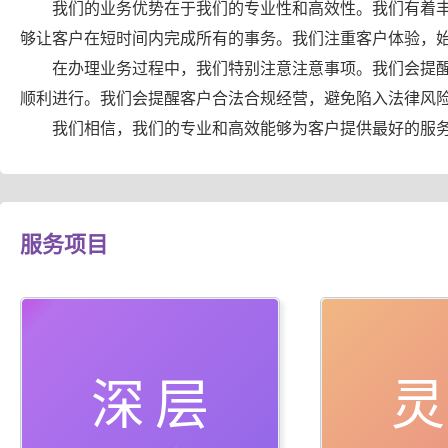
我们的业务优势在于我们的专业性和高效性。我们有着
够让客户在短时间内完成所有的事务。我们注重客户体验，
在办理业务过程中，我们特别注意注意事项。我们会提
顺利进行。我们会提醒客户合法合规经营，避免陷入法律风
我们相信，我们的专业和高效能够为客户提供最好的服
服务项目
深层