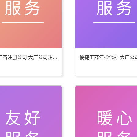
服务
服务
贴心工商注册公司 大厂公司注册服务好
友好
暖心