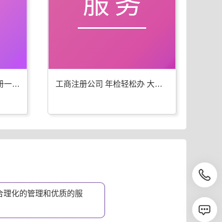
服务
大厂工商年检 代办公司注册一步到位
工商注册公司 年检轻松办 大厂优选
合理化的管理和优质的服