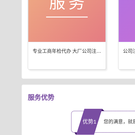
服务
专业工商年检代办 大厂公司注册服务优
服务优势
优势1
您的满意，就