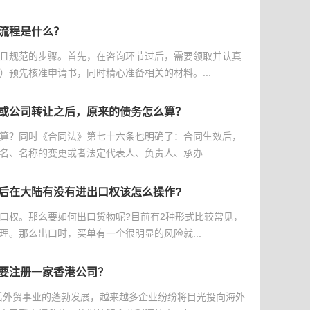
流程是什么？
且规范的步骤。首先，在咨询环节过后，需要领取并认真
）预先核准申请书，同时精心准备相关的材料。...
或公司转让之后，原来的债务怎么算？
算？同时《合同法》第七十六条也明确了：合同生效后，
名、名称的变更或者法定代表人、负责人、承办...
后在大陆有没有进出口权该怎么操作?
口权。那么要如何出口货物呢?目前有2种形式比较常见，
理。那么出口时，买单有一个很明显的风险就...
要注册一家香港公司？
后外贸事业的蓬勃发展，越来越多企业纷纷将目光投向海外