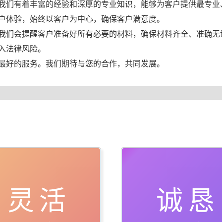
我们有着丰富的经验和深厚的专业知识，能够为客户提供最专业
户体验，始终以客户为中心，确保客户满意度。
我们会提醒客户准备好所有必要的材料，确保材料齐全、准确无
入法律风险。
最好的服务。我们期待与您的合作，共同发展。
灵活
诚恳