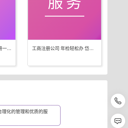
服务
岱山工商年检 代办公司注册一步到位
工商注册公司 年检轻松办 岱山优选
合理化的管理和优质的服