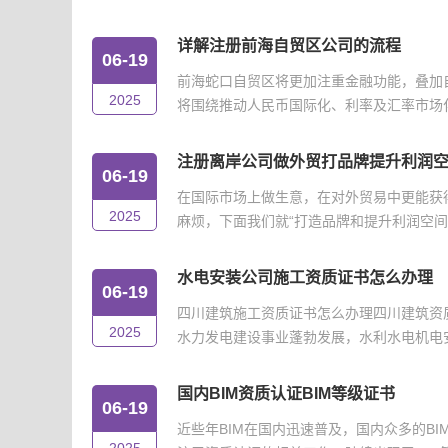
详解注册前海自贸区公司的流程
06-19
前海蛇口自贸区将更加注重金融功能，叠加
2025
将围绕推动人民币国际化、利率及汇率市场化改
注册离岸公司做外贸打品牌提升利润
06-19
在国际市场上做生意，在对外贸易中更能获
2025
麻烦，下面我们就“打造品牌和提升利润空间”
水电安装公司施工资质证书怎么办理
06-19
四川建筑施工资质证书怎么办理四川建筑资
2025
水力发电建设事业蓬勃发展，水利水电机电安
国内BIM资质认证BIM等级证书
06-19
近些年BIM在国内迅速普及，国内众多的B