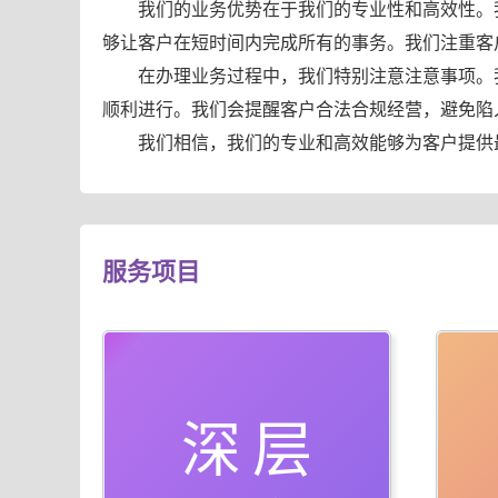
我们的业务优势在于我们的专业性和高效性。
够让客户在短时间内完成所有的事务。我们注重客
在办理业务过程中，我们特别注意注意事项。
顺利进行。我们会提醒客户合法合规经营，避免陷
我们相信，我们的专业和高效能够为客户提供
服务项目
深层