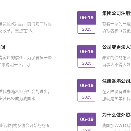
集团公司注册
06-19
自贸区政策后，前海蛇口片区
有着一系列严谨
2025
革，重点在“人...
填写名称（变更
空间
公司变更法人
06-19
得客户的信任，为了省掉一些
原来的债务怎么
2025
来说明一下。可...
当事人不得因姓
注册香港公司
06-19
质代办随着经济社会的进步，
在大陆没有进出
2025
装已经成为我国水...
那就是买单和代
为什么做外贸
06-19
IM培训机构及协会开始纷纷专
我国加入WTO