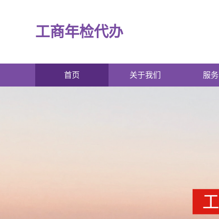
工商年检代办
首页
关于我们
服务