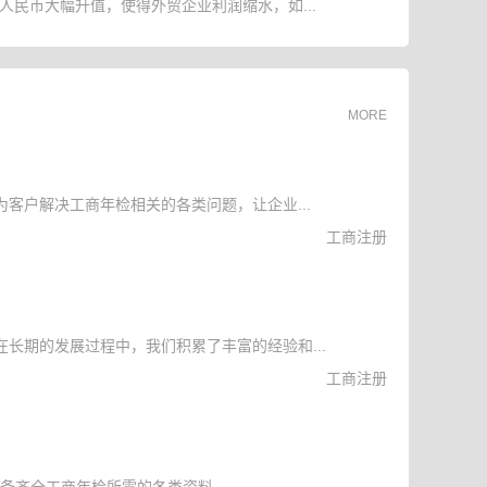
人民币大幅升值，使得外贸企业利润缩水，如...
MORE
客户解决工商年检相关的各类问题，让企业...
工商注册
长期的发展过程中，我们积累了丰富的经验和...
工商注册