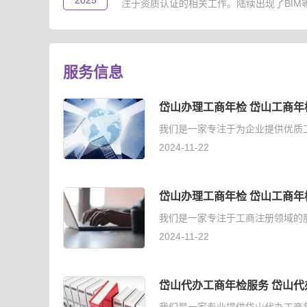
2025
注于资质认证的相关工作。陆续出现了BIM等级
服务信息
岱山办理工商年检 岱山工商年
我们是一家专注于为企业提供优质
2024-11-22
岱山办理工商年检 岱山工商年
我们是一家专注于工商注册领域的
2024-11-22
岱山代办工商年检服务 岱山代