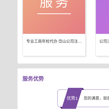
服务
专业工商年检代办 岱山公司注册服务优
服务优势
优势1
您的满意，就