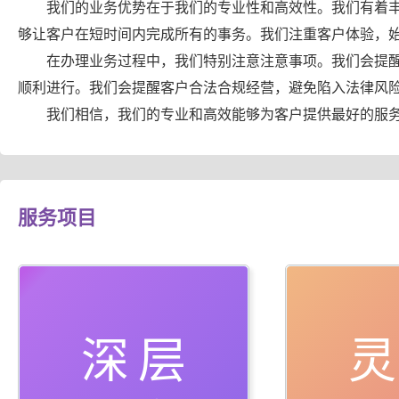
我们的业务优势在于我们的专业性和高效性。我们有着
够让客户在短时间内完成所有的事务。我们注重客户体验，
在办理业务过程中，我们特别注意注意事项。我们会提
顺利进行。我们会提醒客户合法合规经营，避免陷入法律风
我们相信，我们的专业和高效能够为客户提供最好的服
服务项目
深层