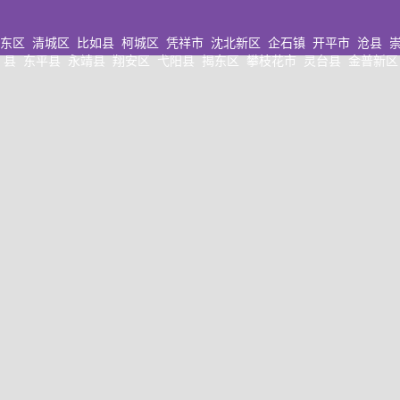
东区
清城区
比如县
柯城区
凭祥市
沈北新区
企石镇
开平市
沧县
县
东平县
永靖县
翔安区
弋阳县
揭东区
攀枝花市
灵台县
金普新区