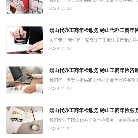
我们是一家专业提供砀山代办工商年检服务的团队
2024-11-22
砀山代办工商年检服务 砀山代办工商年
关于我们 我们是一家专注于工商注册行业的服
2024-11-22
砀山代办工商年检服务 砀山工商年检咨
我们是一家专业提供砀山代办工商年检服务及工
2024-11-22
砀山代办工商年检服务 砀山工商年检服
我们专注于砀山代办工商年检服务，始终秉持着
2024-11-22