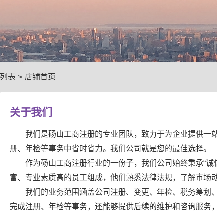
列表
>
店铺首页
关于我们
我们是砀山工商注册的专业团队，致力于为企业提供一
册、年检等事务中省时省力。我们公司就是您的最佳选择。
作为砀山工商注册行业的一份子，我们公司始终秉承“诚
富、专业素质高的员工组成，他们熟悉法律法规，了解市场
我们的业务范围涵盖公司注册、变更、年检、税务筹划
完成注册、年检等事务，还能够提供后续的维护和咨询服务