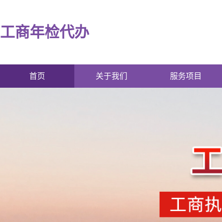
工商年检代办
首页
关于我们
服务项目