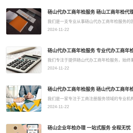
砀山代办工商年检服务 砀山工商年检代理
我们是一支专业从事砀山代办工商年检服务的团
2024-11-22
砀山代办工商年检服务 专业代办工商年检
我们专注于提供砀山代办工商年检服务，始终秉
2024-11-22
砀山代办工商年检服务 砀山代办工商年检
我们是一家专注于工商注册服务领域的专业机构
2024-11-22
砀山企业年检办理 一站式服务 全程无忧