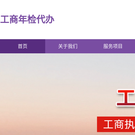
工商年检代办
首页
关于我们
服务项目