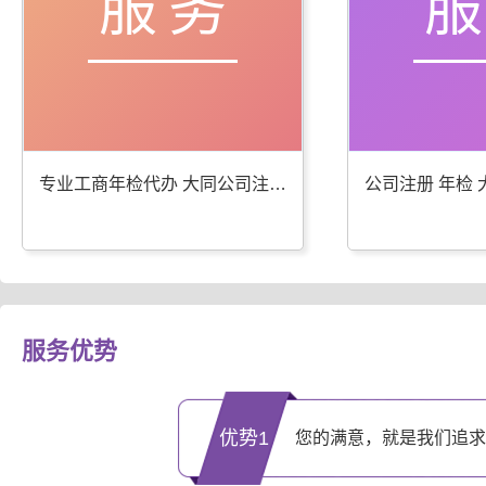
服务
专业工商年检代办 大同公司注册服务优
服务优势
优势1
您的满意，就是我们追求