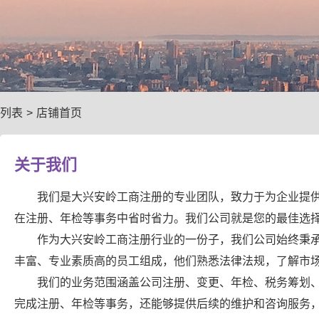
列表
>
店铺首页
关于我们
我们是大兴安岭工商注册的专业团队，致力于为企业提
在注册、年检等事务中省时省力。我们公司就是您的最佳选
作为大兴安岭工商注册行业的一份子，我们公司始终秉承
丰富、专业素质高的员工组成，他们熟悉法律法规，了解市
我们的业务范围涵盖公司注册、变更、年检、税务筹划
完成注册、年检等事务，还能够提供后续的维护和咨询服务