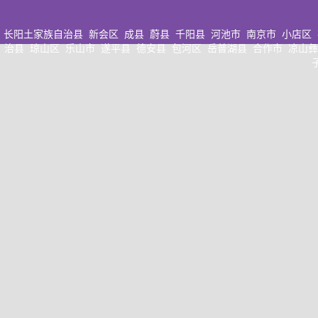
长阳土家族自治县
新会区
成县
蔚县
千阳县
河池市
南京市
小店区
治县
琼山区
乐山市
遂平县
德安县
包河区
岳普湖县
合作市
凉山彝