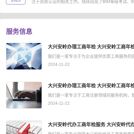
2025
注于资质认证的相关工作。陆续出现了BIM等级考试、B..
服务信息
大兴安岭办理工商年检 大兴安岭工商年检
我们是一家专注于为企业提供优质工商服务的团
2024-11-22
大兴安岭办理工商年检 大兴安岭工商年
我们是一家专注于工商注册领域的服务机构，致
2024-11-22
大兴安岭代办工商年检服务 大兴安岭代