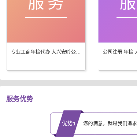
服务
专业工商年检代办 大兴安岭公司注册服务优
服务优势
优势1
您的满意，就是我们追求