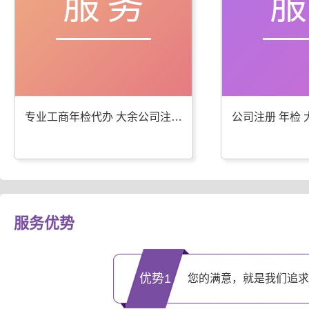
服务
专业工商年检代办 大余公司注册服务优
服务优势
优势1
您的满意，就是我们追求