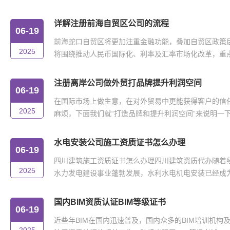
详解注册前海自贸区公司的流程
06-19
前海蛇口自贸区将更加注重金融功能，叠加自贸区政策
2025
将围绕推动人民币国际化、利率及汇率市场化改革，重点在
注册离岸公司做外贸打品牌提升利润空间
06-19
在国际市场上做生意，在对外贸易中更能获得客户的信
2025
麻烦，下面我们就“打造品牌和提升利润空间”来说明一下。
水电安装公司施工资质证书怎么办理
06-19
四川建筑施工资质证书怎么办理四川建筑资质代办随着
2025
水力发电建设事业蓬勃发展，水利水电机电安装已经成为我
国内BIM资质认证BIM等级证书
06-19
近些年BIM在国内迅速普及，国内众多的BIM培训机构