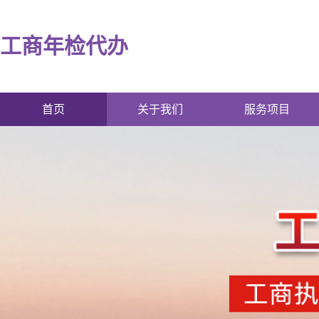
工商年检代办
首页
关于我们
服务项目