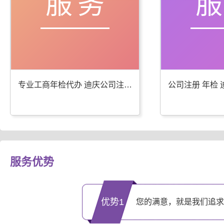
服务
专业工商年检代办 迪庆公司注册服务优
服务优势
优势1
您的满意，就是我们追求