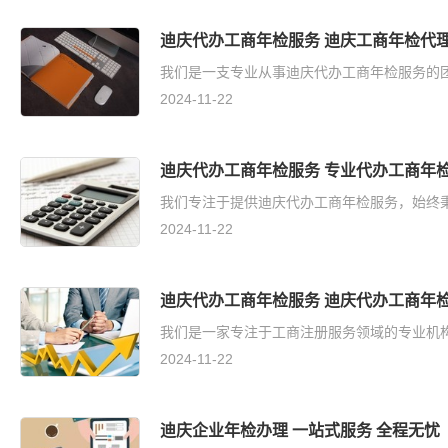
迪庆代办工商年检服务 迪庆工商年检代理
我们是一支专业从事迪庆代办工商年检服务的团
2024-11-22
迪庆代办工商年检服务 专业代办工商年检
我们专注于提供迪庆代办工商年检服务，始终秉
2024-11-22
迪庆代办工商年检服务 迪庆代办工商年检
我们是一家专注于工商注册服务领域的专业机构
2024-11-22
迪庆企业年检办理 一站式服务 全程无忧