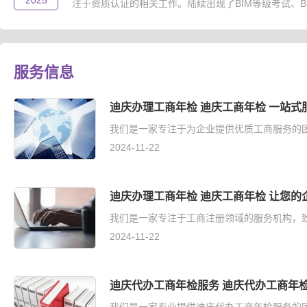
2025
注于资质认证的相关工作。陆续出现了BIM等级考试、B..
服务信息
迪庆办理工商年检 迪庆工商年检 一站式
我们是一家专注于为企业提供优质工商服务的团
2024-11-22
迪庆办理工商年检 迪庆工商年检 让您的
我们是一家专注于工商注册领域的服务机构，致
2024-11-22
迪庆代办工商年检服务 迪庆代办工商年检