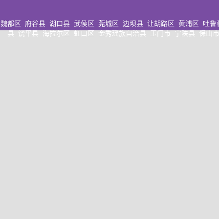
魏都区
府谷县
湖口县
武侯区
莞城区
边坝县
让胡路区
黄浦区
吐鲁
县
饶平县
海拉尔区
虹口区
金秀瑶族自治县
玉门市
宁陕县
保山