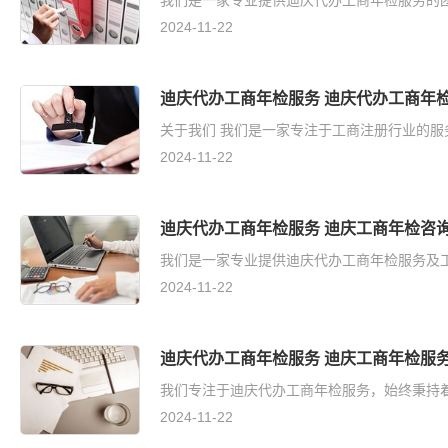
我们是一家专业提供迪庆代办工商年检服务的团队
2024-11-22
迪庆代办工商年检服务 迪庆代办工商年
关于我们 我们是一家专注于工商注册行业的服
2024-11-22
迪庆代办工商年检服务 迪庆工商年检咨
我们是一家专业提供迪庆代办工商年检服务及工
2024-11-22
迪庆代办工商年检服务 迪庆工商年检服
我们专注于迪庆代办工商年检服务，始终秉持着
2024-11-22