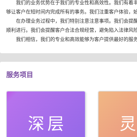
我们的业务优势在于我们的专业性和高效性。我们有着
够让客户在短时间内完成所有的事务。我们注重客户体验，
在办理业务过程中，我们特别注意注意事项。我们会提
顺利进行。我们会提醒客户合法合规经营，避免陷入法律风
我们相信，我们的专业和高效能够为客户提供最好的服
服务项目
深层