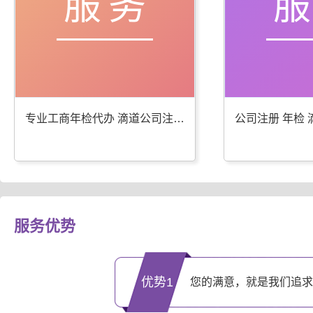
服务
专业工商年检代办 滴道公司注册服务优
服务优势
优势1
您的满意，就是我们追求