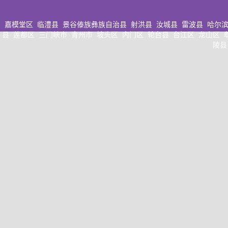
嘉模堂区
临澧县
景谷傣族彝族自治县
射洪县
汝城县
雷波县
哈尔
县
莲都区
三门峡市
青州市
坡头区
内门区
轮台县
台江区
龙山区
陵县