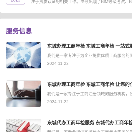
2025
注于资质认证的相关工作。陆续出现了BIM等级考试、B..
服务信息
东城办理工商年检 东城工商年检 一站式
我们是一家专注于为企业提供优质工商服务的团
2024-11-22
东城办理工商年检 东城工商年检 让您的
我们是一家专注于工商注册领域的服务机构，致
2024-11-22
东城代办工商年检服务 东城代办工商年检