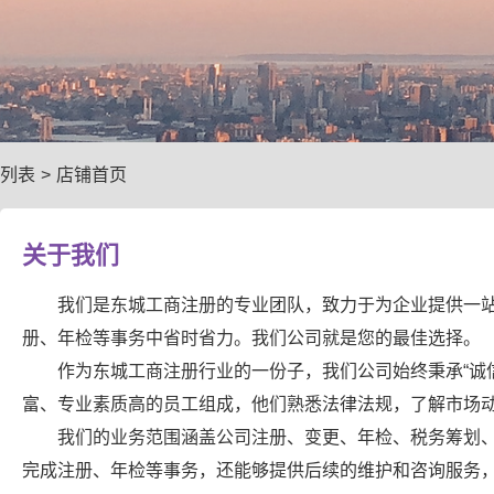
列表
>
店铺首页
关于我们
我们是东城工商注册的专业团队，致力于为企业提供一
册、年检等事务中省时省力。我们公司就是您的最佳选择。
作为东城工商注册行业的一份子，我们公司始终秉承“诚
富、专业素质高的员工组成，他们熟悉法律法规，了解市场
我们的业务范围涵盖公司注册、变更、年检、税务筹划
完成注册、年检等事务，还能够提供后续的维护和咨询服务