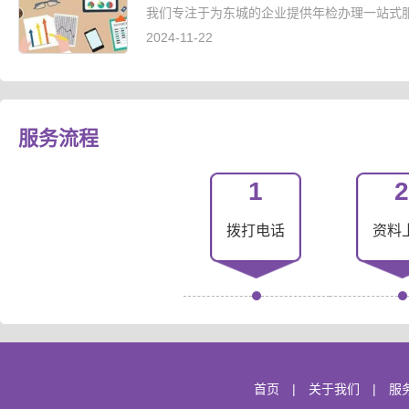
我们专注于为东城的企业提供年检办理一站式服
2024-11-22
服务流程
1
2
拨打电话
资料
首页
|
关于我们
|
服