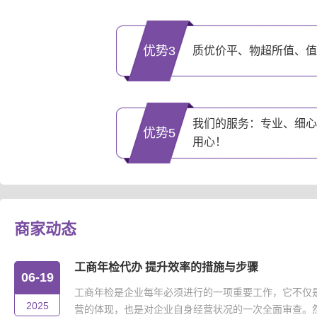
优势3
质优价平、物超所值、值
我们的服务：专业、细心
优势5
用心！
商家动态
工商年检代办 提升效率的措施与步骤
06-19
工商年检是企业每年必须进行的一项重要工作，它不仅
2025
营的体现，也是对企业自身经营状况的一次全面审查。然而