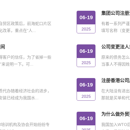
集团公司注册
06-19
自贸区政策后，前海蛇口片区
有着一系列严谨
2025
革，重点在“人...
填写名称（变更
空间
公司变更法人
06-19
得客户的信任，为了省掉一些
原来的债务怎么
2025
来说明一下。可...
当事人不得因姓
注册香港公司
06-19
质代办随着经济社会的进步，
在大陆没有进出
2025
装已经成为我国水...
那就是买单和代
为什么做外贸
06-19
IM培训机构及协会开始纷纷专
我国加入WTO