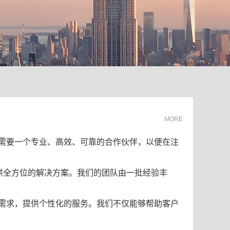
MORE
需要一个专业、高效、可靠的合作伙伴，以便在注
供全方位的解决方案。我们的团队由一批经验丰
需求，提供个性化的服务。我们不仅能够帮助客户