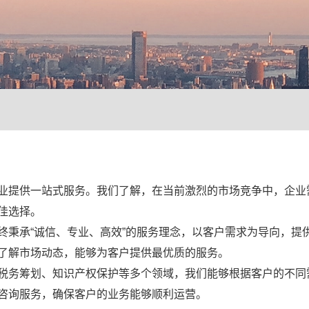
业提供一站式服务。我们了解，在当前激烈的市场竞争中，企业
佳选择。
终秉承“诚信、专业、高效”的服务理念，以客户需求为导向，提
了解市场动态，能够为客户提供最优质的服务。
税务筹划、知识产权保护等多个领域，我们能够根据客户的不同
咨询服务，确保客户的业务能够顺利运营。