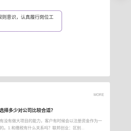
规则意识，认真履行岗位工
。
MORE
选择多少对公司比较合适？
有没有做大项目的能力，客户有时候会以注册资金作为一
的。1.和缴税有什么关系吗？联邦创业：区别...