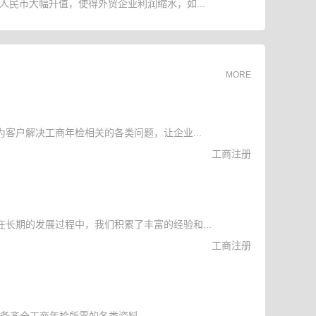
人民币大幅升值，使得外贸企业利润缩水，如...
MORE
客户解决工商年检相关的各类问题，让企业...
工商注册
长期的发展过程中，我们积累了丰富的经验和...
工商注册