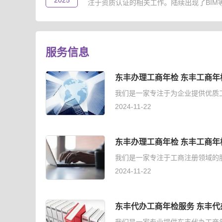
2025
注于资质认证的相关工作。陆续出现了BIM等级
服务信息
东丰办理工商年检 东丰工商年
我们是一家专注于为企业提供优质
2024-11-22
东丰办理工商年检 东丰工商年
我们是一家专注于工商注册领域的
2024-11-22
东丰代办工商年检服务 东丰代