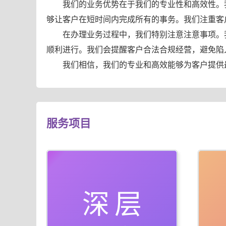
我们的业务优势在于我们的专业性和高效性。
够让客户在短时间内完成所有的事务。我们注重客
在办理业务过程中，我们特别注意注意事项。
顺利进行。我们会提醒客户合法合规经营，避免陷
我们相信，我们的专业和高效能够为客户提供
服务项目
深层