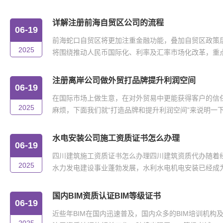
详解注册前海自贸区公司的流程
06-19
前海蛇口自贸区将更加注重金融功能，叠加自贸区政策
2025
将围绕推动人民币国际化、利率及汇率市场化改革，重点在
注册离岸公司做外贸打品牌提升利润空间
06-19
在国际市场上做生意，在对外贸易中更能获得客户的信
2025
麻烦，下面我们就“打造品牌和提升利润空间”来说明一下。
水电安装公司施工资质证书怎么办理
06-19
四川建筑施工资质证书怎么办理四川建筑资质代办随着
2025
水力发电建设事业蓬勃发展，水利水电机电安装已经成为我
国内BIM资质认证BIM等级证书
06-19
近些年BIM在国内迅速普及，国内众多的BIM培训机构