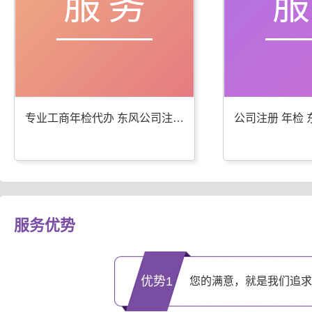
服务
专业工商年检代办 东风公司注册服务优
服务优势
优势1
您的满意，就是我们追求