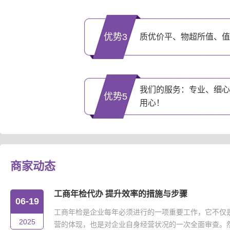
优势3
质优价平、物超所值、值
我们的服务：专业、细心
优势5
用心！
商家动态
工商年检代办 提升效率的措施与步骤
06-19
工商年检是企业每年必须进行的一项重要工作，它不仅
2025
营的体现，也是对企业自身经营状况的一次全面审查。然而