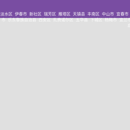
淡水区
伊春市
新社区
瑞芳区
雁塔区
天镇县
丰南区
中山市
宜春市
市
乐东黎族自治县
西安区
扎赉诺尔区
五华县
下城区
杨梅市
宜兰