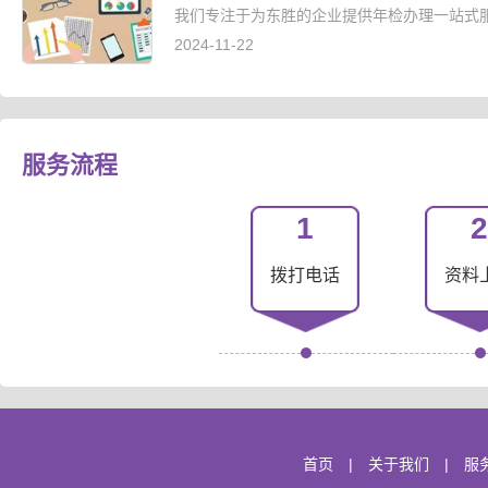
我们专注于为东胜的企业提供年检办理一站式服
2024-11-22
服务流程
1
2
拨打电话
资料
首页
|
关于我们
|
服