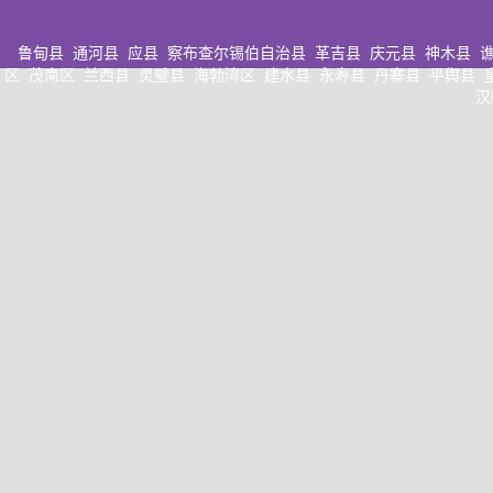
鲁甸县
通河县
应县
察布查尔锡伯自治县
革吉县
庆元县
神木县
区
茂南区
兰西县
灵璧县
海勃湾区
建水县
永寿县
丹寨县
平舆县
汉