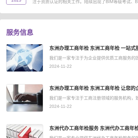
2025
注于资质认证的相关工作。陆续出现了BIM等级考试、B..
服务信息
东洲办理工商年检 东洲工商年检 一站式
我们是一家专注于为企业提供优质工商服务的团
2024-11-22
东洲办理工商年检 东洲工商年检 让您的
我们是一家专注于工商注册领域的服务机构，致
2024-11-22
东洲代办工商年检服务 东洲代办工商年检