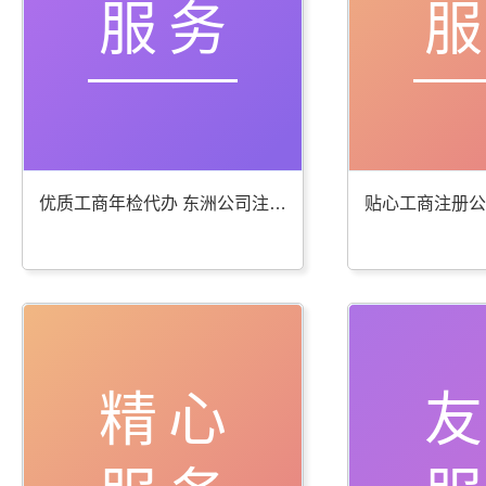
服务
优质工商年检代办 东洲公司注册服务棒
精心