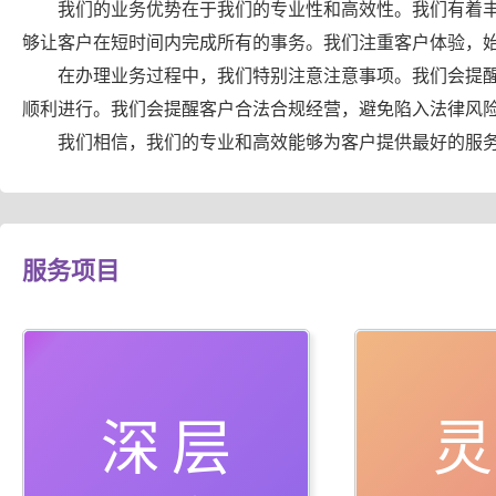
我们的业务优势在于我们的专业性和高效性。我们有着
够让客户在短时间内完成所有的事务。我们注重客户体验，
在办理业务过程中，我们特别注意注意事项。我们会提
顺利进行。我们会提醒客户合法合规经营，避免陷入法律风
我们相信，我们的专业和高效能够为客户提供最好的服
服务项目
深层