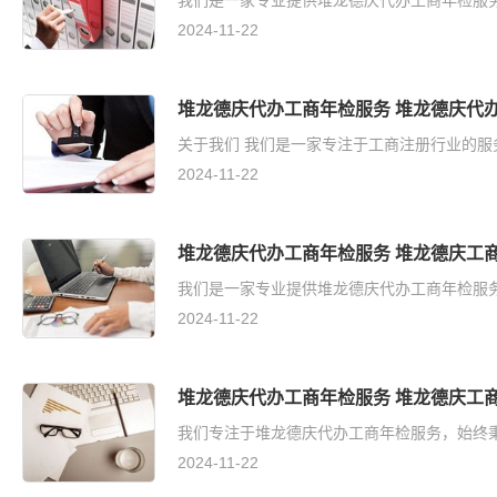
我们是一家专业提供堆龙德庆代办工商年检服务的
2024-11-22
堆龙德庆代办工商年检服务 堆龙德庆代
关于我们 我们是一家专注于工商注册行业的服
2024-11-22
堆龙德庆代办工商年检服务 堆龙德庆工
我们是一家专业提供堆龙德庆代办工商年检服务
2024-11-22
堆龙德庆代办工商年检服务 堆龙德庆工
我们专注于堆龙德庆代办工商年检服务，始终秉
2024-11-22