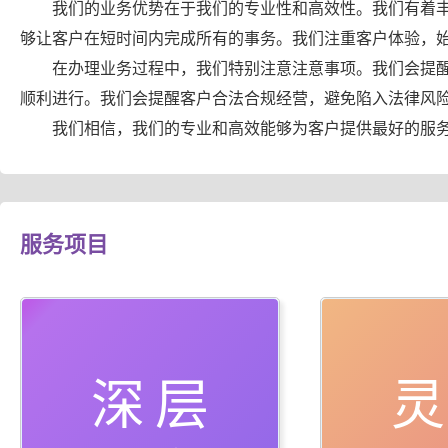
我们的业务优势在于我们的专业性和高效性。我们有着
够让客户在短时间内完成所有的事务。我们注重客户体验，
在办理业务过程中，我们特别注意注意事项。我们会提
顺利进行。我们会提醒客户合法合规经营，避免陷入法律风
我们相信，我们的专业和高效能够为客户提供最好的服
服务项目
深层