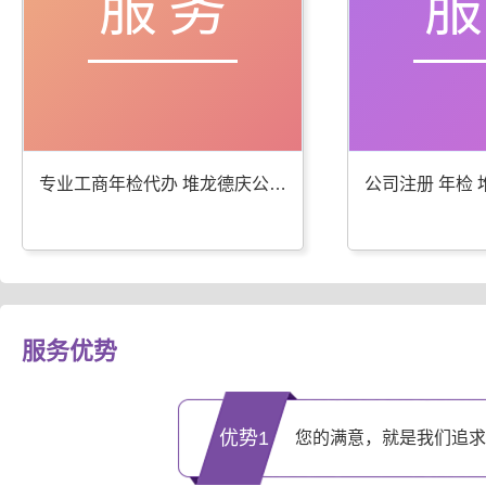
服务
专业工商年检代办 堆龙德庆公司注册服务优
服务优势
优势1
您的满意，就是我们追求