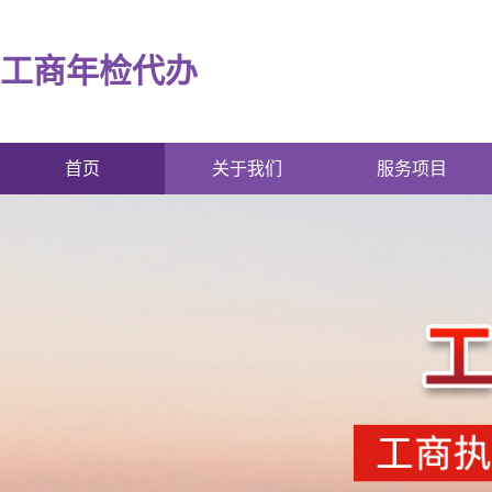
工商年检代办
首页
关于我们
服务项目