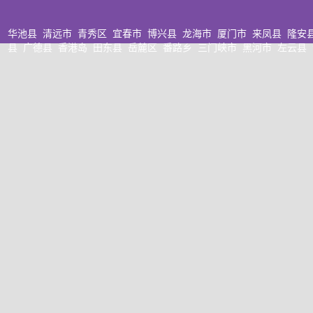
华池县
清远市
青秀区
宜春市
博兴县
龙海市
厦门市
来凤县
隆安
县
广德县
香港岛
田东县
岳麓区
番路乡
三门峡市
黑河市
左云县