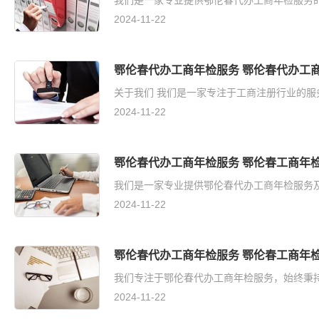
我们是一家专业提供鄂伦春代办工商年检服务的团
2024-11-22
鄂伦春代办工商年检服务 鄂伦春代办工
关于我们 我们是一家专注于工商注册行业的服
2024-11-22
鄂伦春代办工商年检服务 鄂伦春工商年
我们是一家专业提供鄂伦春代办工商年检服务及
2024-11-22
鄂伦春代办工商年检服务 鄂伦春工商年
我们专注于鄂伦春代办工商年检服务，始终秉持
2024-11-22