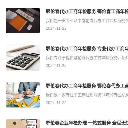
鄂伦春代办工商年检服务 鄂伦春工商年
我们是一支专业从事鄂伦春代办工商年检服务的
2024-11-22
鄂伦春代办工商年检服务 专业代办工商
我们专注于提供鄂伦春代办工商年检服务，始终
2024-11-22
鄂伦春代办工商年检服务 鄂伦春代办工商
我们是一家专注于工商注册服务领域的专业机构
2024-11-22
鄂伦春企业年检办理 一站式服务 全程无