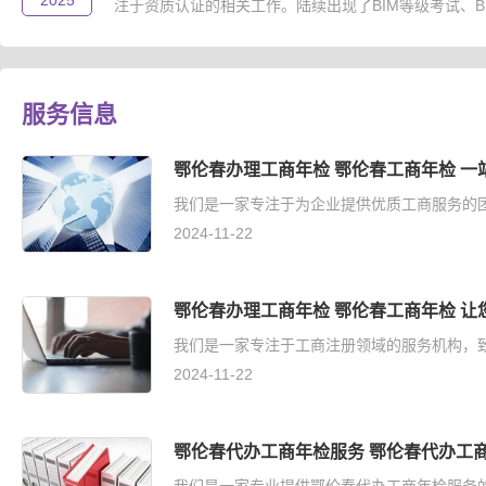
2025
注于资质认证的相关工作。陆续出现了BIM等级考试、B..
服务信息
鄂伦春办理工商年检 鄂伦春工商年检 一
我们是一家专注于为企业提供优质工商服务的团
2024-11-22
鄂伦春办理工商年检 鄂伦春工商年检 让
我们是一家专注于工商注册领域的服务机构，致
2024-11-22
鄂伦春代办工商年检服务 鄂伦春代办工