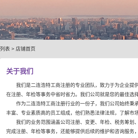
列表
>
店铺首页
关于我们
我们是二连浩特工商注册的专业团队，致力于为企业提
在注册、年检等事务中省时省力。我们公司就是您的最佳选
作为二连浩特工商注册行业的一份子，我们公司始终秉承
丰富、专业素质高的员工组成，他们熟悉法律法规，了解市
我们的业务范围涵盖公司注册、变更、年检、税务筹划
完成注册、年检等事务，还能够提供后续的维护和咨询服务