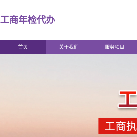
工商年检代办
首页
关于我们
服务项目