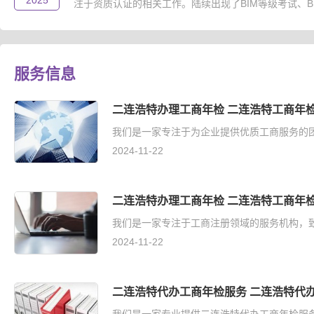
2025
注于资质认证的相关工作。陆续出现了BIM等级考试、B..
服务信息
二连浩特办理工商年检 二连浩特工商年检
我们是一家专注于为企业提供优质工商服务的团
2024-11-22
二连浩特办理工商年检 二连浩特工商年
我们是一家专注于工商注册领域的服务机构，致
2024-11-22
二连浩特代办工商年检服务 二连浩特代