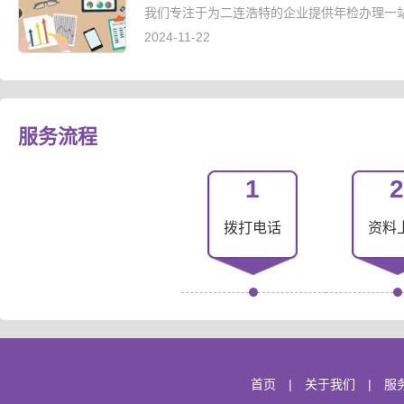
我们专注于为二连浩特的企业提供年检办理一站
2024-11-22
服务流程
1
2
拨打电话
资料
首页
|
关于我们
|
服