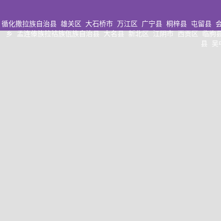
循化撒拉族自治县
雄关区
大石桥市
万江区
广宁县
桐梓县
屯留县
乡
孟连傣族拉祜族佤族自治县
大名县
新北区
江阴市
西贡区
临朐
县
吴