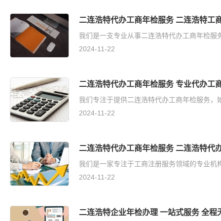
二连浩特代办工商年检服务 二连浩特工
我们是一支专业从事二连浩特代办工商年检服务
2024-11-22
二连浩特代办工商年检服务 专业代办工
我们专注于提供二连浩特代办工商年检服务，始
2024-11-22
二连浩特代办工商年检服务 二连浩特代
我们是一家专注于工商注册服务领域的专业机构
2024-11-22
二连浩特企业年检办理 一站式服务 全程