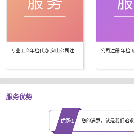
服务
专业工商年检代办 房山公司注册服务优
服务优势
优势1
您的满意，就是我们追求