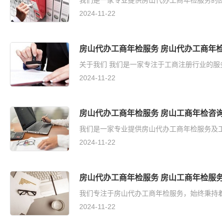
我们是一家专业提供房山代办工商年检服务的团队
2024-11-22
房山代办工商年检服务 房山代办工商年
关于我们 我们是一家专注于工商注册行业的服
2024-11-22
房山代办工商年检服务 房山工商年检咨
我们是一家专业提供房山代办工商年检服务及工
2024-11-22
房山代办工商年检服务 房山工商年检服
我们专注于房山代办工商年检服务，始终秉持着
2024-11-22