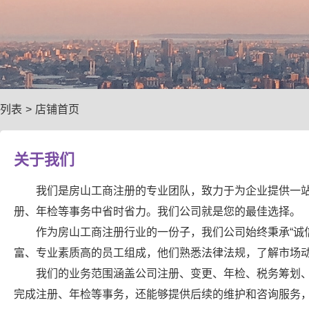
列表
>
店铺首页
关于我们
我们是房山工商注册的专业团队，致力于为企业提供一
册、年检等事务中省时省力。我们公司就是您的最佳选择。
作为房山工商注册行业的一份子，我们公司始终秉承“诚
富、专业素质高的员工组成，他们熟悉法律法规，了解市场
我们的业务范围涵盖公司注册、变更、年检、税务筹划
完成注册、年检等事务，还能够提供后续的维护和咨询服务