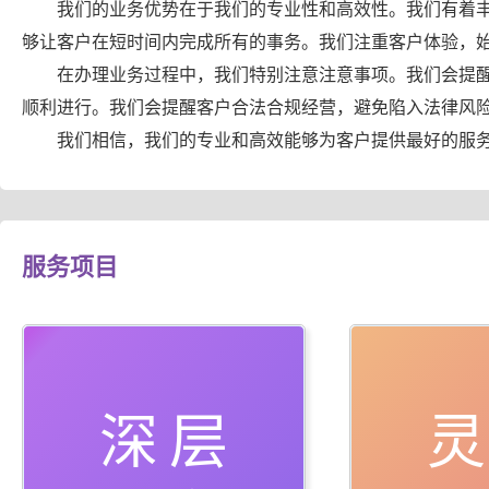
我们的业务优势在于我们的专业性和高效性。我们有着
够让客户在短时间内完成所有的事务。我们注重客户体验，
在办理业务过程中，我们特别注意注意事项。我们会提
顺利进行。我们会提醒客户合法合规经营，避免陷入法律风
我们相信，我们的专业和高效能够为客户提供最好的服
服务项目
深层