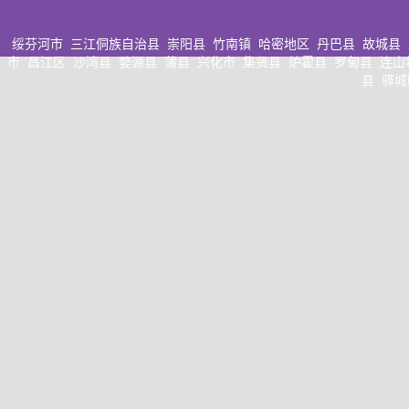
绥芬河市
三江侗族自治县
崇阳县
竹南镇
哈密地区
丹巴县
故城县
市
昌江区
沙湾县
婺源县
蒲县
兴化市
集贤县
炉霍县
罗甸县
连山
县
驿城