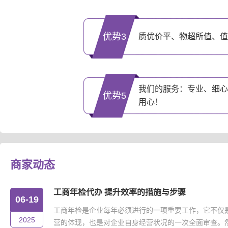
优势3
质优价平、物超所值、值
我们的服务：专业、细心
优势5
用心！
商家动态
工商年检代办 提升效率的措施与步骤
06-19
工商年检是企业每年必须进行的一项重要工作，它不仅
2025
营的体现，也是对企业自身经营状况的一次全面审查。然而