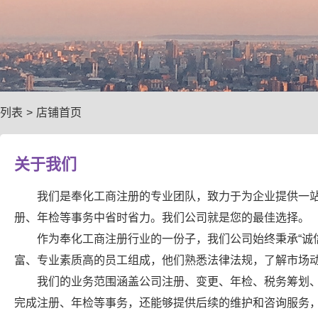
列表
>
店铺首页
关于我们
我们是奉化工商注册的专业团队，致力于为企业提供一
册、年检等事务中省时省力。我们公司就是您的最佳选择。
作为奉化工商注册行业的一份子，我们公司始终秉承“诚
富、专业素质高的员工组成，他们熟悉法律法规，了解市场
我们的业务范围涵盖公司注册、变更、年检、税务筹划
完成注册、年检等事务，还能够提供后续的维护和咨询服务