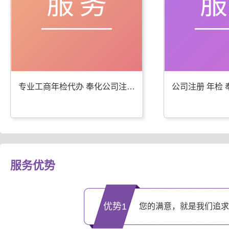
服务
专业工商年检代办 奉化公司注册服务优
服务优势
优势1
您的满意，就是我们追求