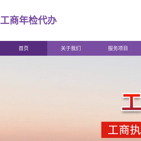
工商年检代办
首页
关于我们
服务项目