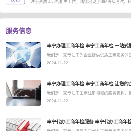
2025
注于资质认证的相关工作。陆续出现了BIM等级考试、B..
服务信息
丰宁办理工商年检 丰宁工商年检 一站式
我们是一家专注于为企业提供优质工商服务的团
2024-11-22
丰宁办理工商年检 丰宁工商年检 让您的
我们是一家专注于工商注册领域的服务机构，致
2024-11-22
丰宁代办工商年检服务 丰宁代办工商年检