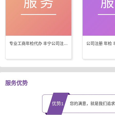
服务
专业工商年检代办 丰宁公司注册服务优
服务优势
优势1
您的满意，就是我们追求