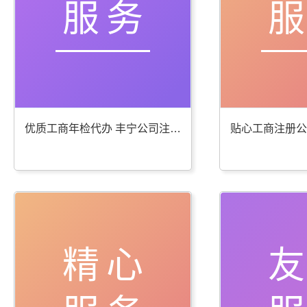
服务
优质工商年检代办 丰宁公司注册服务棒
精心