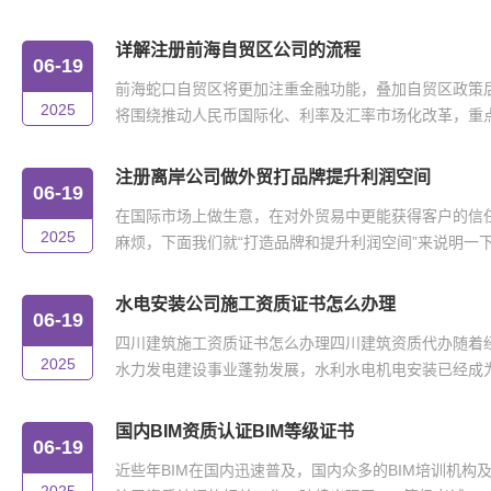
详解注册前海自贸区公司的流程
06-19
前海蛇口自贸区将更加注重金融功能，叠加自贸区政策
2025
将围绕推动人民币国际化、利率及汇率市场化改革，重点在
注册离岸公司做外贸打品牌提升利润空间
06-19
在国际市场上做生意，在对外贸易中更能获得客户的信
2025
麻烦，下面我们就“打造品牌和提升利润空间”来说明一下。
水电安装公司施工资质证书怎么办理
06-19
四川建筑施工资质证书怎么办理四川建筑资质代办随着
2025
水力发电建设事业蓬勃发展，水利水电机电安装已经成为我
国内BIM资质认证BIM等级证书
06-19
近些年BIM在国内迅速普及，国内众多的BIM培训机构