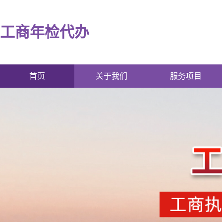
工商年检代办
首页
关于我们
服务项目