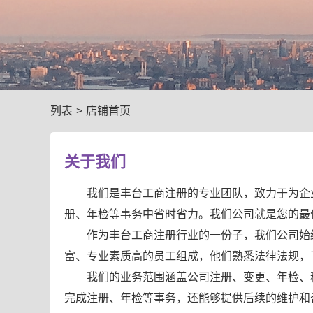
列表
>
店铺首页
关于我们
我们是丰台工商注册的专业团队，致力于为企
册、年检等事务中省时省力。我们公司就是您的最
作为丰台工商注册行业的一份子，我们公司始
富、专业素质高的员工组成，他们熟悉法律法规，
我们的业务范围涵盖公司注册、变更、年检、
完成注册、年检等事务，还能够提供后续的维护和