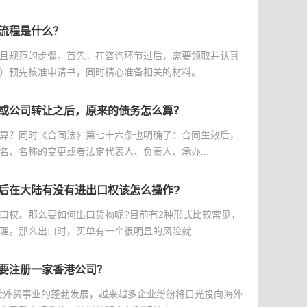
流程是什么？
且规范的步骤。首先，在咨询环节过后，需要领取并认真
）预先核准申请书，同时精心准备相关的材料。...
或公司转让之后，原来的债务怎么算？
算？同时《合同法》第七十六条也明确了：合同生效后，
名、名称的变更或者法定代表人、负责人、承办...
后在大陆有没有进出口权该怎么操作?
口权。那么要如何出口货物呢?目前有2种形式比较常见，
理。那么出口时，买单有一个很明显的风险就...
要注册一家香港公司？
后外贸事业的蓬勃发展，越来越多企业纷纷将目光投向海外