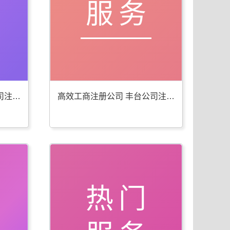
服务
便捷工商年检代办 丰台公司注册服务佳
高效工商注册公司 丰台公司注册服务全
热门