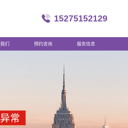
15275152129
系我们
预约咨询
服务信息