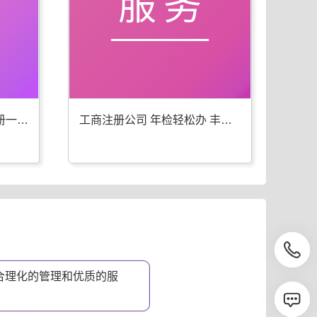
服务
丰台工商年检 代办公司注册一步到位
工商注册公司 年检轻松办 丰台优选
合理化的管理和优质的服