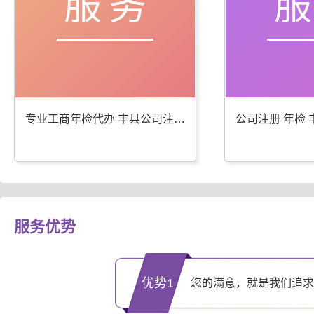
服务
专业工商年检代办 丰县公司注册服务优
服务优势
优势1
您的满意，就是我们追求