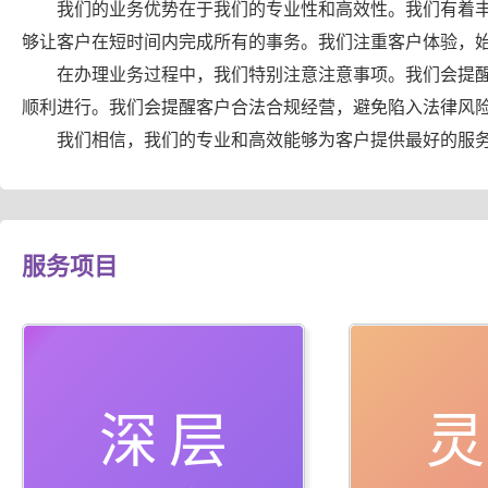
我们的业务优势在于我们的专业性和高效性。我们有着
够让客户在短时间内完成所有的事务。我们注重客户体验，
在办理业务过程中，我们特别注意注意事项。我们会提
顺利进行。我们会提醒客户合法合规经营，避免陷入法律风
我们相信，我们的专业和高效能够为客户提供最好的服
服务项目
深层