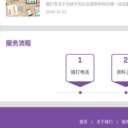
我们专注于为抚宁的企业提供年检办理一站式服
2024-11-22
服务流程
1
2
拨打电话
资料
首页
|
关于我们
|
服