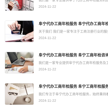
我们是一家专业提供阜宁代办工商年检服务的团队
2024-11-22
阜宁代办工商年检服务 阜宁代办工商年
关于我们 我们是一家专注于工商注册行业的服
2024-11-22
阜宁代办工商年检服务 阜宁工商年检咨
我们是一家专业提供阜宁代办工商年检服务及工
2024-11-22
阜宁代办工商年检服务 阜宁工商年检服
我们专注于阜宁代办工商年检服务，始终秉持着
2024-11-22