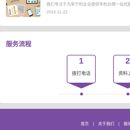
我们专注于为阜宁的企业提供年检办理一站式服
2024-11-22
服务流程
1
2
拨打电话
资料
首页
|
关于我们
|
服