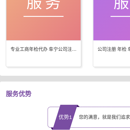
服务
专业工商年检代办 阜宁公司注册服务优
服务优势
优势1
您的满意，就是我们追求