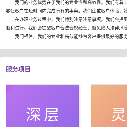
我们的业务优势在于我们的专业性和高效性。我们有着
够让客户在短时间内完成所有的事务。我们注重客户体验，
在办理业务过程中，我们特别注意注意事项。我们会提
顺利进行。我们会提醒客户合法合规经营，避免陷入法律风
我们相信，我们的专业和高效能够为客户提供最好的服
服务项目
深层