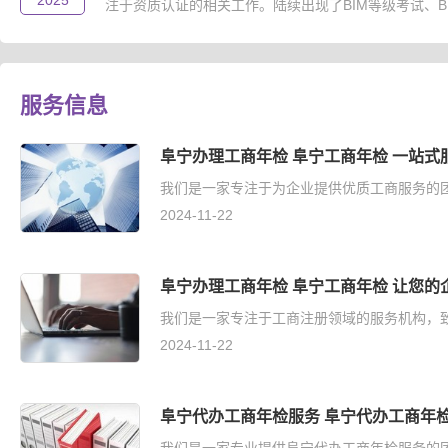
2025
注于资质认证的相关工作。陆续出现了BIM等级考试、B..
服务信息
阜宁办理工商年检 阜宁工商年检 一站式
我们是一家专注于为企业提供优质工商服务的团
2024-11-22
阜宁办理工商年检 阜宁工商年检 让您的
我们是一家专注于工商注册领域的服务机构，致
2024-11-22
阜宁代办工商年检服务 阜宁代办工商年检