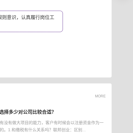
规则意识，认真履行岗位工
。
MORE
选择多少对公司比较合适？
有没有做大项目的能力，客户有时候会以注册资金作为一
的。1.和缴税有什么关系吗？联邦创业：区别...