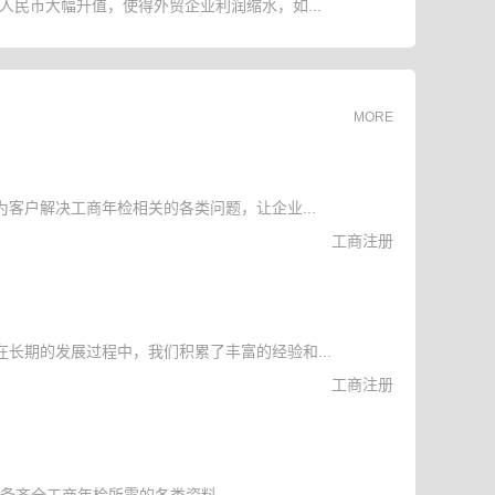
人民币大幅升值，使得外贸企业利润缩水，如...
MORE
客户解决工商年检相关的各类问题，让企业...
工商注册
长期的发展过程中，我们积累了丰富的经验和...
工商注册