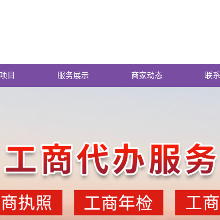
项目
服务展示
商家动态
联