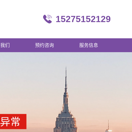
15275152129
系我们
预约咨询
服务信息