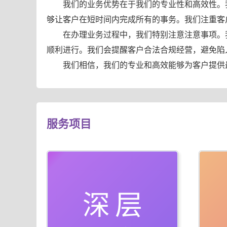
我们的业务优势在于我们的专业性和高效性。
够让客户在短时间内完成所有的事务。我们注重客
在办理业务过程中，我们特别注意注意事项。
顺利进行。我们会提醒客户合法合规经营，避免陷
我们相信，我们的专业和高效能够为客户提供
服务项目
深层