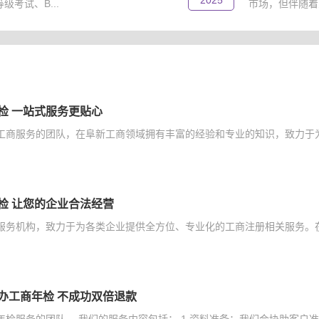
2025
考试、B...
市场，但伴随着
检 一站式服务更贴心
工商服务的团队，在阜新工商领域拥有丰富的经验和专业的知识，致力于为
检 让您的企业合法经营
服务机构，致力于为各类企业提供全方位、专业化的工商注册相关服务。在
办工商年检 不成功双倍退款