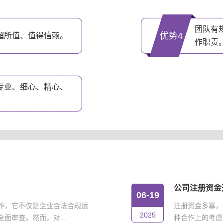
团队有
优势4
超所值、值得信赖。
作职责
专业、细心、精心、
公司注册资金
06-19
作，它不仅是企业合法合规运
注册资金多寡，
2025
面审查。然而，对...
种合作上的考虑