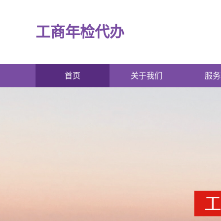
工商年检代办
首页
关于我们
服务