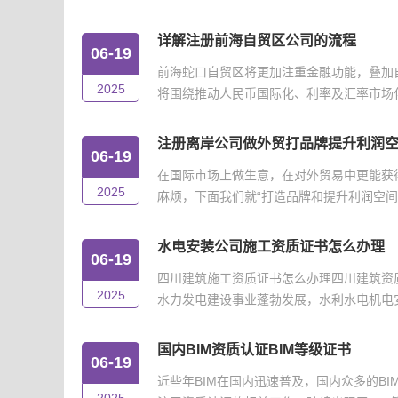
详解注册前海自贸区公司的流程
06-19
前海蛇口自贸区将更加注重金融功能，叠加
2025
将围绕推动人民币国际化、利率及汇率市场化改
注册离岸公司做外贸打品牌提升利润
06-19
在国际市场上做生意，在对外贸易中更能获
2025
麻烦，下面我们就“打造品牌和提升利润空间”
水电安装公司施工资质证书怎么办理
06-19
四川建筑施工资质证书怎么办理四川建筑资
2025
水力发电建设事业蓬勃发展，水利水电机电安
国内BIM资质认证BIM等级证书
06-19
近些年BIM在国内迅速普及，国内众多的B