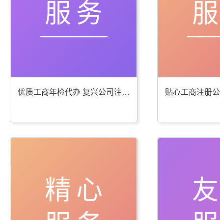
服务
优质工商年检代办 复兴公司注册服务棒
精心