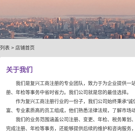
列表
>
店铺首页
关于我们
我们是复兴工商注册的专业团队，致力于为企业提供一
册、年检等事务中省时省力。我们公司就是您的最佳选择。
作为复兴工商注册行业的一份子，我们公司始终秉承“诚
富、专业素质高的员工组成，他们熟悉法律法规，了解市场
我们的业务范围涵盖公司注册、变更、年检、税务筹划
完成注册、年检等事务，还能够提供后续的维护和咨询服务