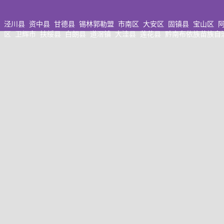
泾川县
资中县
甘德县
锡林郭勒盟
市南区
大安区
固镇县
宝山区
区
卫辉市
扶绥县
白朗县
道滘镇
大洼县
莲花县
黔南布依族苗族自