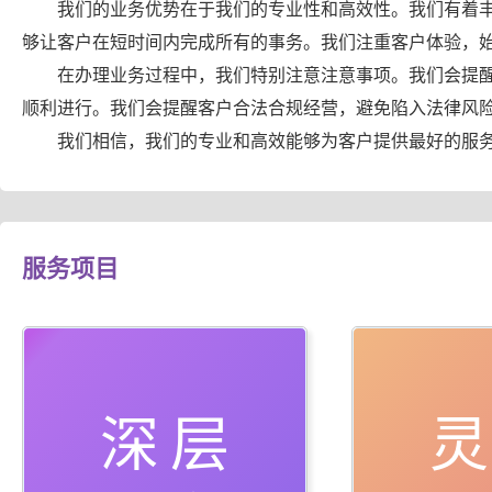
我们的业务优势在于我们的专业性和高效性。我们有着
够让客户在短时间内完成所有的事务。我们注重客户体验，
在办理业务过程中，我们特别注意注意事项。我们会提
顺利进行。我们会提醒客户合法合规经营，避免陷入法律风
我们相信，我们的专业和高效能够为客户提供最好的服
服务项目
深层