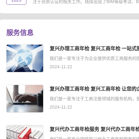
2025
注于资质认证的相关工作。陆续出现了BIM等级考试、B..
服务信息
复兴办理工商年检 复兴工商年检 一站式
我们是一家专注于为企业提供优质工商服务的团
2024-11-22
复兴办理工商年检 复兴工商年检 让您的
我们是一家专注于工商注册领域的服务机构，致
2024-11-22
复兴代办工商年检服务 复兴代办工商年检