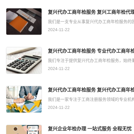
复兴代办工商年检服务 复兴工商年检代理
我们是一支专业从事复兴代办工商年检服务的团
2024-11-22
复兴代办工商年检服务 专业代办工商年检
我们专注于提供复兴代办工商年检服务，始终秉
2024-11-22
复兴代办工商年检服务 复兴代办工商年检
我们是一家专注于工商注册服务领域的专业机构
2024-11-22
复兴企业年检办理 一站式服务 全程无忧