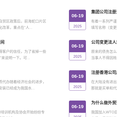
集团公司注册
06-19
自贸区政策后，前海蛇口片区
有着一系列严谨
2025
革，重点在“人...
填写名称（变更
空间
公司变更法人
06-19
得客户的信任，为了省掉一些
原来的债务怎么
2025
来说明一下。可...
当事人不得因姓
注册香港公司
06-19
质代办随着经济社会的进步，
在大陆没有进出
2025
装已经成为我国水...
那就是买单和代
为什么做外贸
06-19
IM培训机构及协会开始纷纷专
我国加入WTO