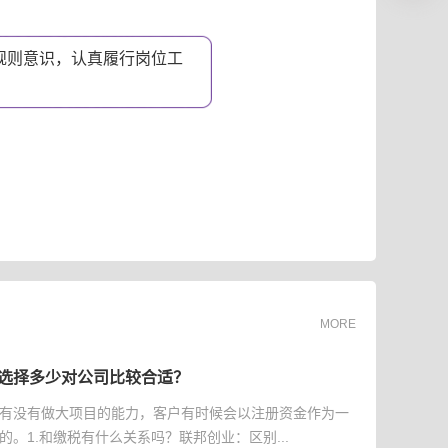
规则意识，认真履行岗位工
。
MORE
选择多少对公司比较合适？
有没有做大项目的能力，客户有时候会以注册资金作为一
的。1.和缴税有什么关系吗？联邦创业：区别...