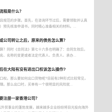
流程是什么？
且规范的步骤。首先，在咨询环节过后，需要领取并认真
）预先核准申请书，同时精心准备相关的材料。...
或公司转让之后，原来的债务怎么算？
算？同时《合同法》第七十六条也明确了：合同生效后，
名、名称的变更或者法定代表人、负责人、承办...
后在大陆有没有进出口权该怎么操作?
口权。那么要如何出口货物呢?目前有2种形式比较常见，
理。那么出口时，买单有一个很明显的风险就...
要注册一家香港公司？
后外贸事业的蓬勃发展，越来越多企业纷纷将目光投向海外