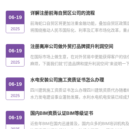
详解注册前海自贸区公司的流程
06-19
前海蛇口自贸区将更加注重金融功能，叠加自贸区政策
2025
将围绕推动人民币国际化、利率及汇率市场化改革，重点在
注册离岸公司做外贸打品牌提升利润空间
06-19
在国际市场上做生意，在对外贸易中更能获得客户的信
2025
麻烦，下面我们就“打造品牌和提升利润空间”来说明一下。
水电安装公司施工资质证书怎么办理
06-19
四川建筑施工资质证书怎么办理四川建筑资质代办随着
2025
水力发电建设事业蓬勃发展，水利水电机电安装已经成为我
国内BIM资质认证BIM等级证书
06-19
近些年BIM在国内迅速普及，国内众多的BIM培训机构