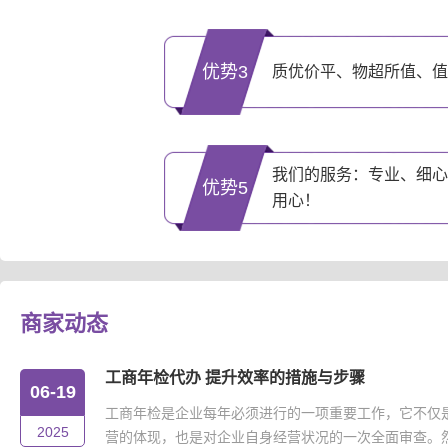
优势3
质优价平、物超所值、值
我们的服务：专业、细心
优势5
用心！
商家动态
工商年检代办 提升效率的措施与步骤
06-19
工商年检是企业每年必须进行的一项重要工作，它不仅
2025
营的体现，也是对企业自身经营状况的一次全面审查。然而