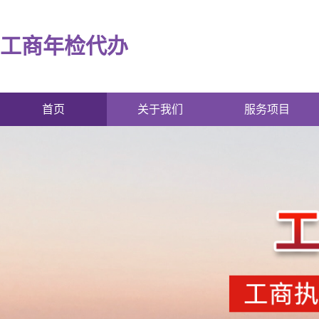
工商年检代办
首页
关于我们
服务项目