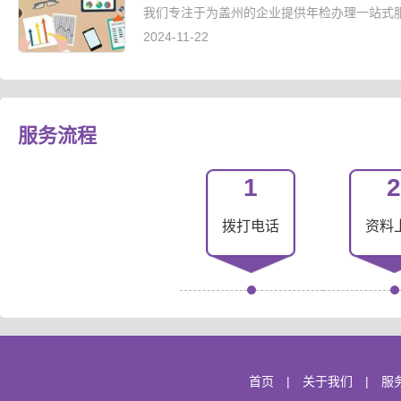
我们专注于为盖州的企业提供年检办理一站式服
2024-11-22
服务流程
1
2
拨打电话
资料
首页
|
关于我们
|
服