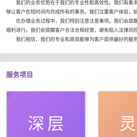
我们的业务优势在于我们的专业性和高效性。我们有着
够让客户在短时间内完成所有的事务。我们注重客户体验，
在办理业务过程中，我们特别注意注意事项。我们会提
顺利进行。我们会提醒客户合法合规经营，避免陷入法律风
我们相信，我们的专业和高效能够为客户提供最好的服
服务项目
深层