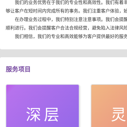
我们的业务优势在于我们的专业性和高效性。我们有着
够让客户在短时间内完成所有的事务。我们注重客户体验，
在办理业务过程中，我们特别注意注意事项。我们会提
顺利进行。我们会提醒客户合法合规经营，避免陷入法律风
我们相信，我们的专业和高效能够为客户提供最好的服
服务项目
深层