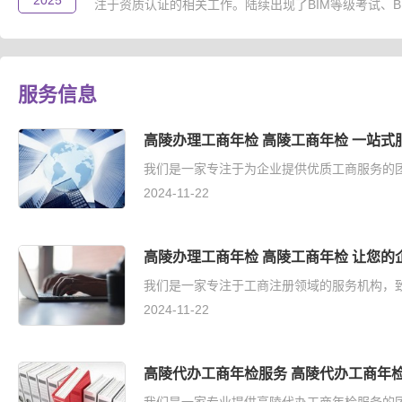
2025
注于资质认证的相关工作。陆续出现了BIM等级考试、B..
服务信息
高陵办理工商年检 高陵工商年检 一站式
我们是一家专注于为企业提供优质工商服务的团
2024-11-22
高陵办理工商年检 高陵工商年检 让您的
我们是一家专注于工商注册领域的服务机构，致
2024-11-22
高陵代办工商年检服务 高陵代办工商年检