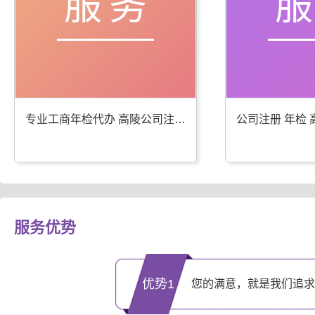
服务
专业工商年检代办 高陵公司注册服务优
服务优势
优势1
您的满意，就是我们追求