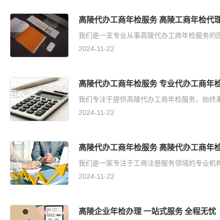
高陵代办工商年检服务 高陵工商年检代理
我们是一支专业从事高陵代办工商年检服务的团
2024-11-22
高陵代办工商年检服务 专业代办工商年检
我们专注于提供高陵代办工商年检服务，始终秉
2024-11-22
高陵代办工商年检服务 高陵代办工商年检
我们是一家专注于工商注册服务领域的专业机构
2024-11-22
高陵企业年检办理 一站式服务 全程无忧