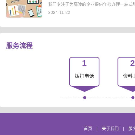
我们专注于为高陵的企业提供年检办理一站式服
2024-11-22
服务流程
1
2
拨打电话
资料
首页
|
关于我们
|
服