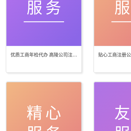
服务
优质工商年检代办 高陵公司注册服务棒
精心