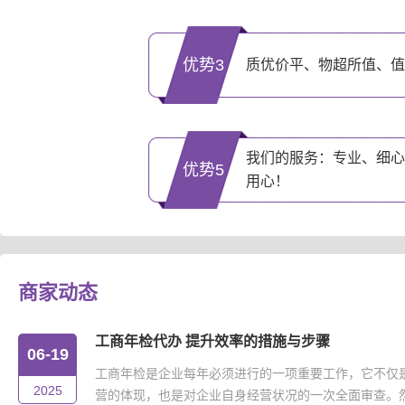
优势3
质优价平、物超所值、值
我们的服务：专业、细心
优势5
用心！
商家动态
工商年检代办 提升效率的措施与步骤
06-19
工商年检是企业每年必须进行的一项重要工作，它不仅
2025
营的体现，也是对企业自身经营状况的一次全面审查。然而