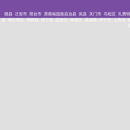
随县
迁安市
邢台市
肃南裕固族自治县
岚县
天门市
鸟松区
扎赉
县
喀什地区
锦屏县
绥宁县
后里区
峄城区
溪湖镇
济宁市
上街区