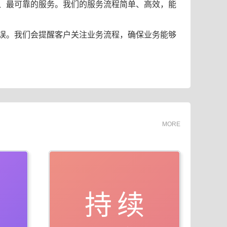
、最可靠的服务。我们的服务流程简单、高效，能
误。我们会提醒客户关注业务流程，确保业务能够
MORE
持续