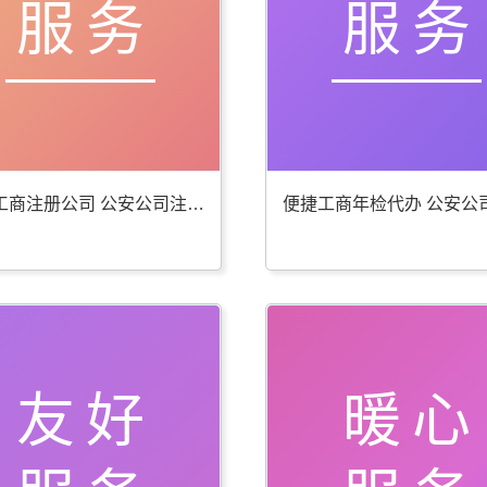
服务
服务
贴心工商注册公司 公安公司注册服务好
友好
暖心