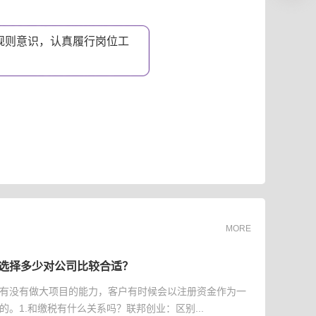
规则意识，认真履行岗位工
。
MORE
选择多少对公司比较合适？
有没有做大项目的能力，客户有时候会以注册资金作为一
的。1.和缴税有什么关系吗？联邦创业：区别...