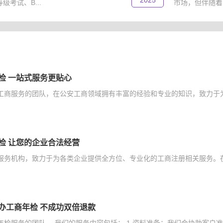
2025
考试、B...
市场，但伴随着
检 一站式服务更贴心
工商服务的团队，在公安工商领域拥有丰富的经验和专业的知识，致力于为
检 让您的企业合法经营
服务机构，致力于为各类企业提供全方位、专业化的工商注册相关服务。在
办工商年检 不成功双倍退款