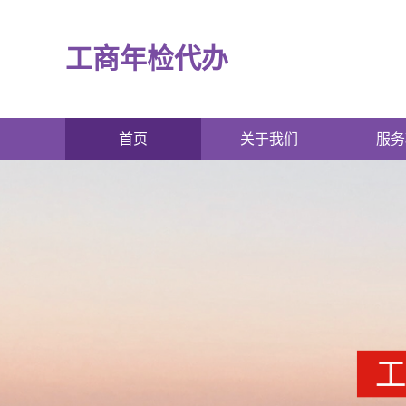
工商年检代办
首页
关于我们
服务