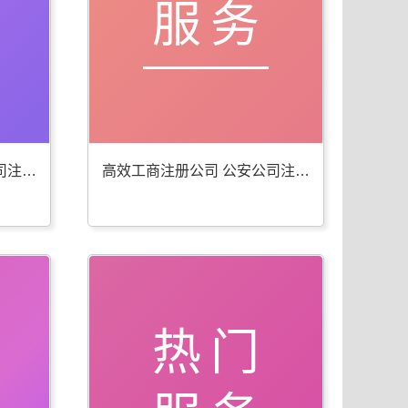
服务
便捷工商年检代办 公安公司注册服务佳
高效工商注册公司 公安公司注册服务全
热门