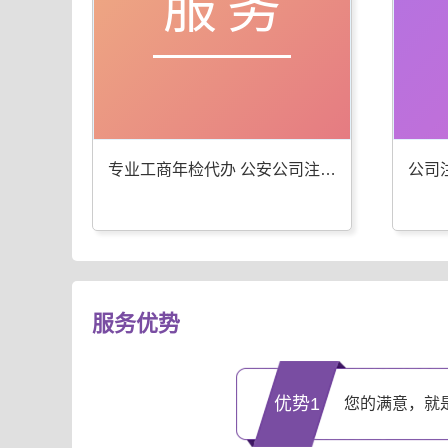
服务
专业工商年检代办 公安公司注册服务优
服务优势
优势1
您的满意，就