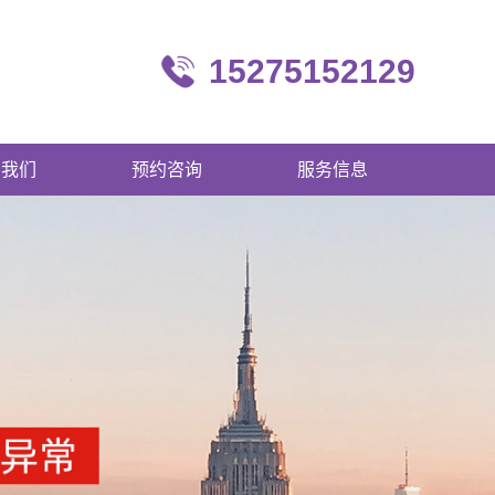
15275152129
系我们
预约咨询
服务信息