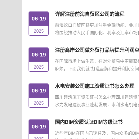
详解注册前海自贸区公司的流程
06-19
前海蛇口自贸区将更加注重金融功能，叠加
2025
将围绕推动人民币国际化、利率及汇率市场化改
注册离岸公司做外贸打品牌提升利润
06-19
在国际市场上做生意，在对外贸易中更能获
2025
麻烦，下面我们就“打造品牌和提升利润空间”
水电安装公司施工资质证书怎么办理
06-19
四川建筑施工资质证书怎么办理四川建筑资
2025
水力发电建设事业蓬勃发展，水利水电机电安
国内BIM资质认证BIM等级证书
06-19
近些年BIM在国内迅速普及，国内众多的B