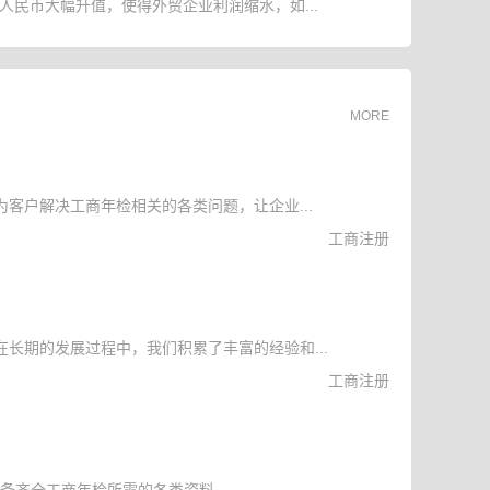
人民币大幅升值，使得外贸企业利润缩水，如...
MORE
客户解决工商年检相关的各类问题，让企业...
工商注册
长期的发展过程中，我们积累了丰富的经验和...
工商注册