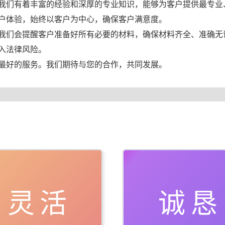
我们有着丰富的经验和深厚的专业知识，能够为客户提供最专业
户体验，始终以客户为中心，确保客户满意度。
我们会提醒客户准备好所有必要的材料，确保材料齐全、准确无
入法律风险。
最好的服务。我们期待与您的合作，共同发展。
灵活
诚恳