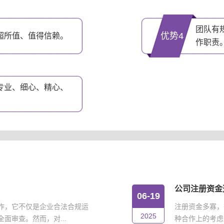
团队有
优势4
超所值、值得信赖。
作职责
专业、细心、精心、
公司注册资金
06-19
作，它不仅是企业合法合规运
注册资金多寡，
2025
面审查。然而，对...
种合作上的考虑