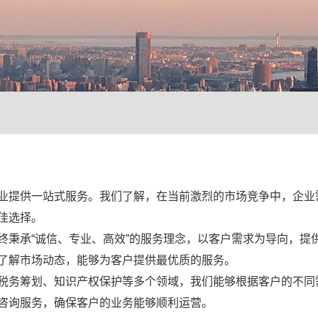
业提供一站式服务。我们了解，在当前激烈的市场竞争中，企业
佳选择。
终秉承“诚信、专业、高效”的服务理念，以客户需求为导向，提
了解市场动态，能够为客户提供最优质的服务。
税务筹划、知识产权保护等多个领域，我们能够根据客户的不同
咨询服务，确保客户的业务能够顺利运营。