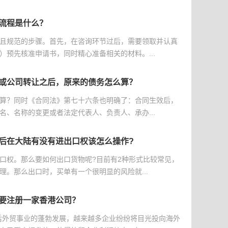
流程是什么？
且规范的步骤。首先，在咨询环节过后，需要领取并认真
）预先核准申请书，同时精心准备相关的材料。...
或公司转让之后，原来的债务怎么算？
算？同时《合同法》第七十六条也明确了：合同生效后，
名、名称的变更或者法定代表人、负责人、承办...
后在大陆有没有进出口权该怎么操作?
口权。那么要如何出口货物呢?目前有2种形式比较常见，
理。那么出口时，买单有一个很明显的风险就...
要注册一家香港公司？
后外贸事业的蓬勃发展，越来越多企业纷纷将目光投向海外