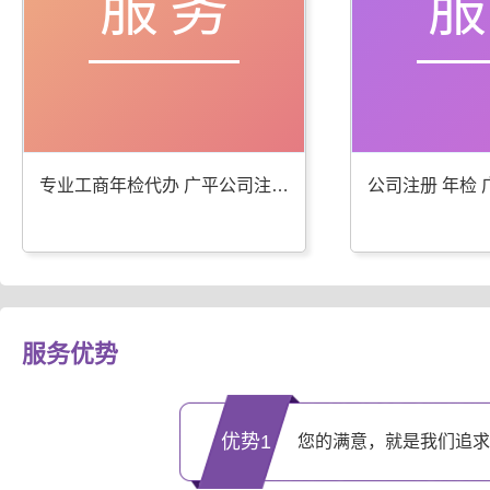
服务
专业工商年检代办 广平公司注册服务优
服务优势
优势1
您的满意，就是我们追求