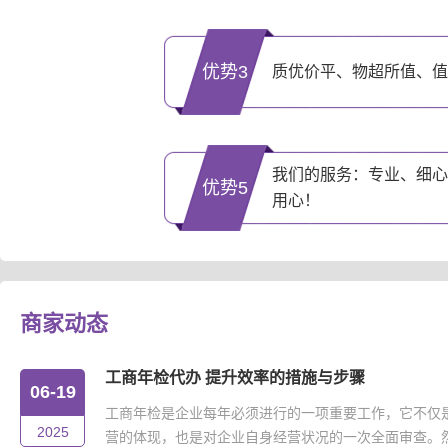
优势3
质优价平、物超所值、值
我们的服务：专业、细心
优势5
用心！
商家动态
工商年检代办 提升效率的措施与步骤
06-19
工商年检是企业每年必须进行的一项重要工作，它不仅
2025
营的体现，也是对企业自身经营状况的一次全面审查。然而