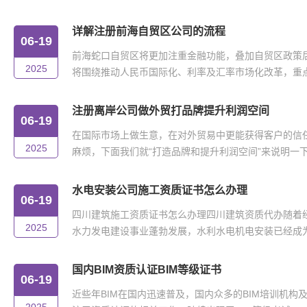
详解注册前海自贸区公司的流程
06-19
前海蛇口自贸区将更加注重金融功能，叠加自贸区政策
2025
将围绕推动人民币国际化、利率及汇率市场化改革，重点在
注册离岸公司做外贸打品牌提升利润空间
06-19
在国际市场上做生意，在对外贸易中更能获得客户的信
2025
麻烦，下面我们就“打造品牌和提升利润空间”来说明一下。
水电安装公司施工资质证书怎么办理
06-19
四川建筑施工资质证书怎么办理四川建筑资质代办随着
2025
水力发电建设事业蓬勃发展，水利水电机电安装已经成为我
国内BIM资质认证BIM等级证书
06-19
近些年BIM在国内迅速普及，国内众多的BIM培训机构