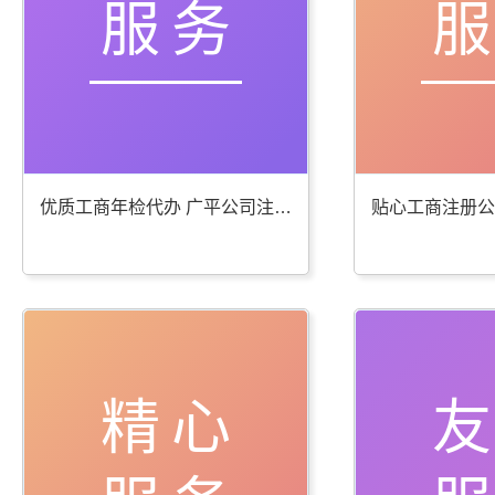
服务
优质工商年检代办 广平公司注册服务棒
精心