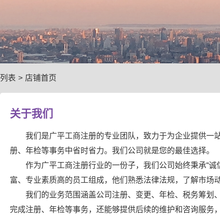
列表
>
店铺首页
关于我们
我们是广平工商注册的专业团队，致力于为企业提供一
册、年检等事务中省时省力。我们公司就是您的最佳选择。
作为广平工商注册行业的一份子，我们公司始终秉承“诚
富、专业素质高的员工组成，他们熟悉法律法规，了解市场
我们的业务范围涵盖公司注册、变更、年检、税务筹划
完成注册、年检等事务，还能够提供后续的维护和咨询服务