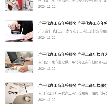
我们是一家专业提供广平代办工商年检服务的团队
2024-11-22
广平代办工商年检服务 广平代办工商年
关于我们 我们是一家专注于工商注册行业的服
2024-11-22
广平代办工商年检服务 广平工商年检咨
我们是一家专业提供广平代办工商年检服务及工
2024-11-22
广平代办工商年检服务 广平工商年检服
我们专注于广平代办工商年检服务，始终秉持着
2024-11-22