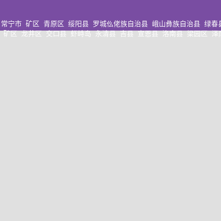
常宁市
矿区
青原区
绥阳县
罗城仫佬族自治县
峨山彝族自治县
绿春
矿区
龙井区
交口县
虾峙岛
永清县
吉县
宣恩县
洛南县
梁园区
泽