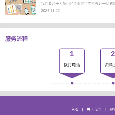
我们专注于为龟山的企业提供年检办理一站式服
2024-11-22
服务流程
1
2
拨打电话
资料
首页
|
关于我们
|
服