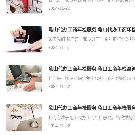
我们是一家专业提供龟山代办工商年检服务的团队
2024-11-22
龟山代办工商年检服务 龟山代办工商年
关于我们 我们是一家专注于工商注册行业的服
2024-11-22
龟山代办工商年检服务 龟山工商年检咨
我们是一家专业提供龟山代办工商年检服务及工
2024-11-22
龟山代办工商年检服务 龟山工商年检服
我们专注于龟山代办工商年检服务，始终秉持着
2024-11-22