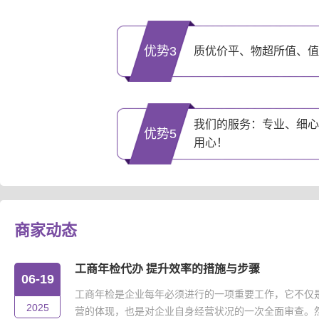
优势3
质优价平、物超所值、值
我们的服务：专业、细心
优势5
用心！
商家动态
工商年检代办 提升效率的措施与步骤
06-19
工商年检是企业每年必须进行的一项重要工作，它不仅
2025
营的体现，也是对企业自身经营状况的一次全面审查。然而