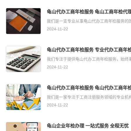
龟山代办工商年检服务 龟山工商年检代理
我们是一支专业从事龟山代办工商年检服务的团
2024-11-22
龟山代办工商年检服务 专业代办工商年检
我们专注于提供龟山代办工商年检服务，始终秉
2024-11-22
龟山代办工商年检服务 龟山代办工商年检
我们是一家专注于工商注册服务领域的专业机构
2024-11-22
龟山企业年检办理 一站式服务 全程无忧