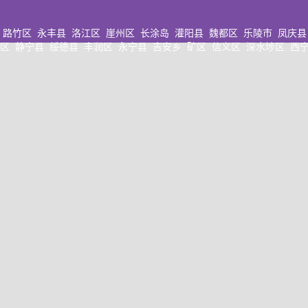
路竹区
永丰县
洛江区
崖州区
长涂岛
灌阳县
魏都区
乐陵市
凤庆县
区
静宁县
绥德县
丰润区
永宁县
吉安乡
矿区
信义区
深水埗区
西