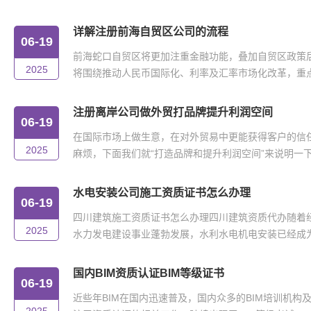
详解注册前海自贸区公司的流程
06-19
前海蛇口自贸区将更加注重金融功能，叠加自贸区政策
2025
将围绕推动人民币国际化、利率及汇率市场化改革，重点在
注册离岸公司做外贸打品牌提升利润空间
06-19
在国际市场上做生意，在对外贸易中更能获得客户的信
2025
麻烦，下面我们就“打造品牌和提升利润空间”来说明一下。
水电安装公司施工资质证书怎么办理
06-19
四川建筑施工资质证书怎么办理四川建筑资质代办随着
2025
水力发电建设事业蓬勃发展，水利水电机电安装已经成为我
国内BIM资质认证BIM等级证书
06-19
近些年BIM在国内迅速普及，国内众多的BIM培训机构